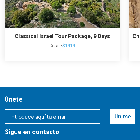
Classical Israel Tour Package, 9 Days
Ch
Desde
$1919
Únete
Unirse
Sigue en contacto