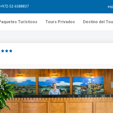
+972-52-6588837
es
Paquetes Turísticos
Tours Privados
Destino del Tou
n