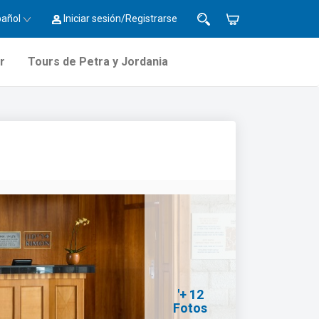
pañol
Iniciar sesión/Registrarse
r
Tours de Petra y Jordania
'+ 12
Fotos