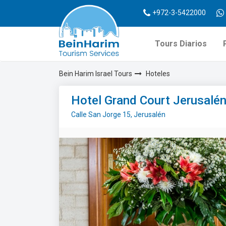
+972-3-5422000
Tours Diarios
Bein Harim Israel Tours
Hoteles
Hotel Grand Court Jerusalé
Calle San Jorge 15, Jerusalén