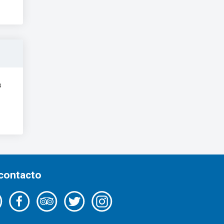
s
 contacto