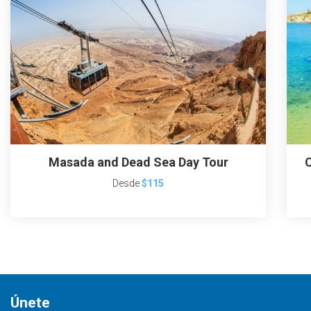
Masada and Dead Sea Day Tour
C
Desde
$115
Únete