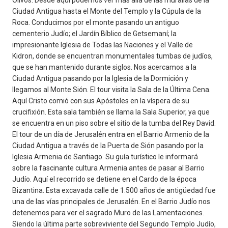
Olivos. Desde aquí podemos ver más allá de las murallas de la
Ciudad Antigua hasta el Monte del Templo y la Cúpula de la
Roca. Conducimos por el monte pasando un antiguo
cementerio Judío; el Jardín Bíblico de Getsemaní; la
impresionante Iglesia de Todas las Naciones y el Valle de
Kidron, donde se encuentran monumentales tumbas de judíos,
que se han mantenido durante siglos. Nos acercamos a la
Ciudad Antigua pasando por la Iglesia de la Dormición y
llegamos al Monte Sión. El tour visita la Sala de la Última Cena.
Aquí Cristo comió con sus Apóstoles en la víspera de su
crucifixión. Esta sala también se llama la Sala Superior, ya que
se encuentra en un piso sobre el sitio de la tumba del Rey David.
El tour de un día de Jerusalén entra en el Barrio Armenio de la
Ciudad Antigua a través de la Puerta de Sión pasando por la
Iglesia Armenia de Santiago. Su guía turístico le informará
sobre la fascinante cultura Armenia antes de pasar al Barrio
Judío. Aquí el recorrido se detiene en el Cardo de la época
Bizantina. Esta excavada calle de 1.500 años de antigüedad fue
una de las vías principales de Jerusalén. En el Barrio Judío nos
detenemos para ver el sagrado Muro de las Lamentaciones.
Siendo la última parte sobreviviente del Segundo Templo Judío,