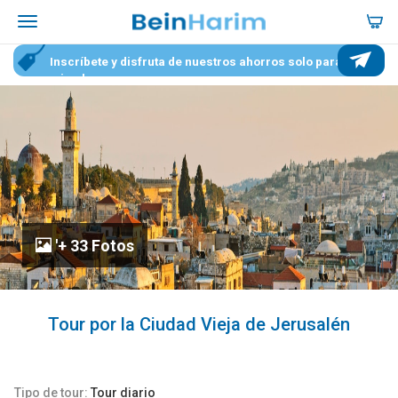
Inscríbete y disfruta de nuestros ahorros solo para
miembros
'+ 33 Fotos
Tour por la Ciudad Vieja de Jerusalén
Tipo de tour:
Tour diario