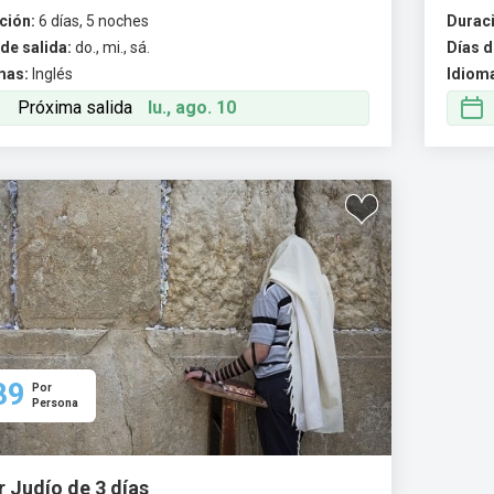
ción:
6 días, 5 noches
Durac
de salida:
do., mi., sá.
Días d
mas:
Inglés
Idiom
Próxima salida
lu., ago. 10
89
Por
Persona
r Judío de 3 días