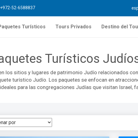
+972-52-6588837
es
Paquetes Turísticos
Tours Privados
Destino del Tou
aquetes Turísticos Judío
n los sitios y lugares de patrimonio Judío relacionados con 
uete turístico Judío. Los paquetes se enfocan en atracciones
deales para las congregaciones Judías que visitan Israel, f
 paquetes turísticos incluyen un servicio de recogida y entr
de un guía bien informado. Los paquetes turísticos duran de
lén o Tel Aviv de forma independiente. Los tours se ofrecen
do donde su itinerario está hecho a medida solo para usted
s, lugares que probablemente habría perdido si viaja solo. P
 superficie de Jerusalén. Los viajeros en paquetes turísti