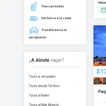
Idio
Tours privados
Del barco a la costa
Transferencia al
aeropuerto
¿
A dónde
viajar?
$1
Tours a Jerusalén
Tours desde Tel Aviv
Paqu
Tours a Belén
Tours al Mar Muerto