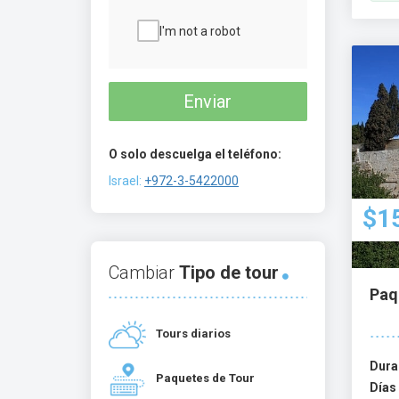
I'm not a robot
Enviar
O solo descuelga el teléfono:
Israel:
+972-3-5422000
$1
Cambiar
Tipo de tour
Paqu
Tours diarios
Dura
Paquetes de Tour
Días 