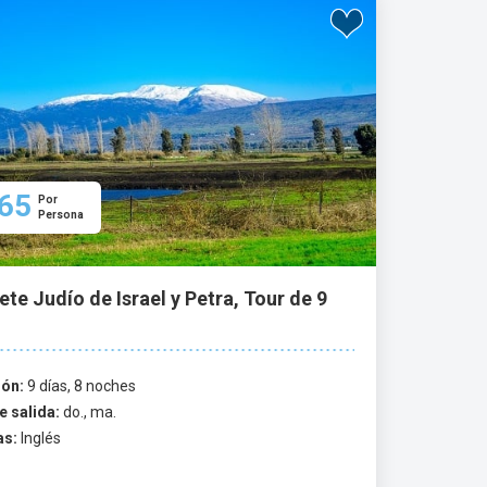
rinas de Rosh HaNikra. Los aspectos
sitio de un pueblo excavado de la era
Israel es el Muro Occidental, la última
paquetes turísticos Judíos, los viajeros
ared. En los paquetes turísticos Judíos,
65
Por
Persona
te Judío de Israel y Petra, Tour de 9
ión:
9 días, 8 noches
e salida:
do., ma.
as:
Inglés