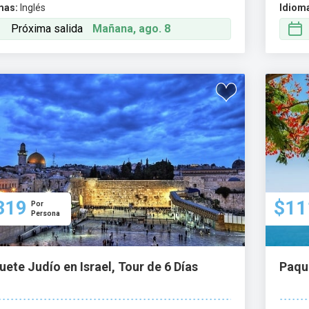
mas:
Inglés
Idiom
Próxima salida
Mañana, ago. 8
319
$11
Por
Persona
ete Judío en Israel, Tour de 6 Días
Paque