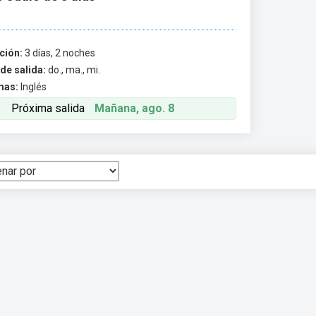
ción:
3 días, 2 noches
de salida:
do., ma., mi.
mas:
Inglés
Próxima salida
Mañana, ago. 8