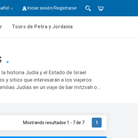
pañol
Iniciar sesión/Registrarse
r
Tours de Petra y Jordania
s
la historia Judía y el Estado de Israel
 y sitios que interesarán a los viajeros
amilias Judías en un viaje de bar mitzvah o
ega, todo el transporte en vehículos con aire
 4 a 10 días y los paquetes más largos
 en grupos de tamaño estándar; en grupos
.Se sorprenderá de los lugares que
Mostrando resultados 1 - 7 de 7
1
or ejemplo, está la Ciudad de David, una
cos Judíos tampoco se perderán los puntos