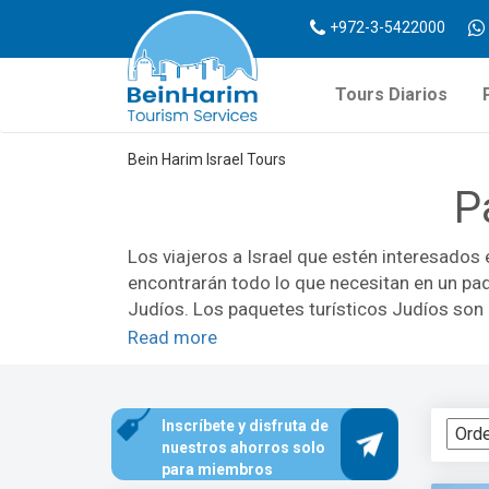
+972-3-5422000
Tours Diarios
Bein Harim Israel Tours
P
Los viajeros a Israel que estén interesados e
encontrarán todo lo que necesitan en un paq
Judíos. Los paquetes turísticos Judíos son i
aquellos que rastrean sus raíces Judías. Los
Read more
acondicionado. Alojamiento y los servicios 
incluyen un día gratis para explorar Jerusa
pequeños o como un paquete turístico priva
Inscríbete y disfruta de
descubrirás en los paquetes turísticos Judío
nuestros ahorros solo
ciudad excavada de 3.000 años debajo de la
para miembros