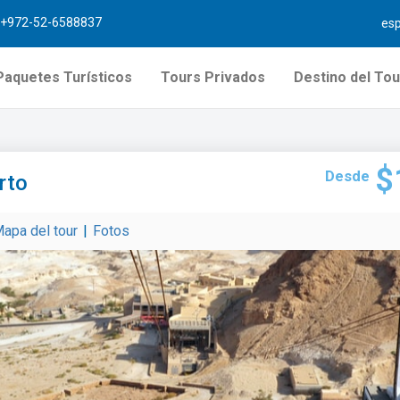
+972-52-6588837
es
Paquetes Turísticos
Tours Privados
Destino del Tou
$
Desde
rto
apa del tour
|
Fotos