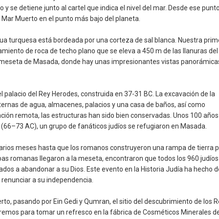
y se detiene junto al cartel que indica el nivel del mar. Desde ese punto
l Mar Muerto en el punto más bajo del planeta.
agua turquesa está bordeada por una corteza de sal blanca. Nuestra prim
miento de roca de techo plano que se eleva a 450 m de las llanuras del
a meseta de Masada, donde hay unas impresionantes vistas panorámica
l palacio del Rey Herodes, construida en 37-31 BC. La excavación de la
isternas de agua, almacenes, palacios y una casa de baños, así como
cación remota, las estructuras han sido bien conservadas. Unos 100 años
(66–73 AC), un grupo de fanáticos judíos se refugiaron en Masada.
arios meses hasta que los romanos construyeron una rampa de tierra 
pas romanas llegaron a la meseta, encontraron que todos los 960 judíos
ados a abandonar a su Dios. Este evento en la Historia Judía ha hecho d
 renunciar a su independencia.
rto, pasando por Ein Gedi y Qumran, el sitio del descubrimiento de los R
dremos para tomar un refresco en la fábrica de Cosméticos Minerales de