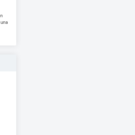
en
r una