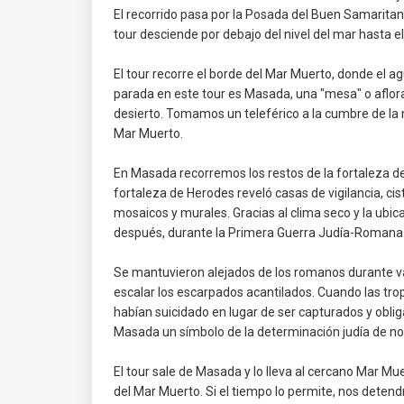
El recorrido pasa por la Posada del Buen Samaritano 
tour desciende por debajo del nivel del mar hasta e
El tour recorre el borde del Mar Muerto, donde el 
parada en este tour es Masada, una "mesa" o aflora
desierto. Tomamos un teleférico a la cumbre de l
Mar Muerto.
En Masada recorremos los restos de la fortaleza de
fortaleza de Herodes reveló casas de vigilancia, c
mosaicos y murales. Gracias al clima seco y la ubi
después, durante la Primera Guerra Judía-Romana 
Se mantuvieron alejados de los romanos durante v
escalar los escarpados acantilados. Cuando las tro
habían suicidado en lugar de ser capturados y oblig
Masada un símbolo de la determinación judía de no
El tour sale de Masada y lo lleva al cercano Mar Mue
del Mar Muerto. Si el tiempo lo permite, nos deten