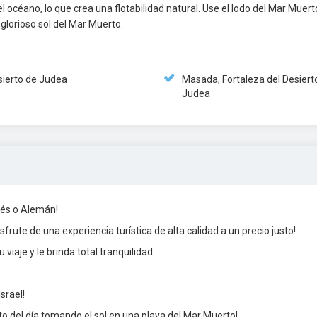
l océano, lo que crea una flotabilidad natural. Use el lodo del Mar Muert
glorioso sol del Mar Muerto.
sierto de Judea
Masada, Fortaleza del Desiert
Judea
ncés o Alemán!
frute de una experiencia turística de alta calidad a un precio justo!
 viaje y le brinda total tranquilidad.
srael!
to del día tomando el sol en una playa del Mar Muerto!