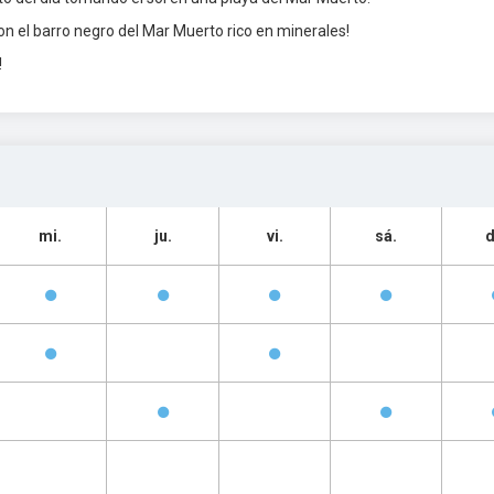
con el barro negro del Mar Muerto rico en minerales!
!
mi.
ju.
vi.
sá.
d