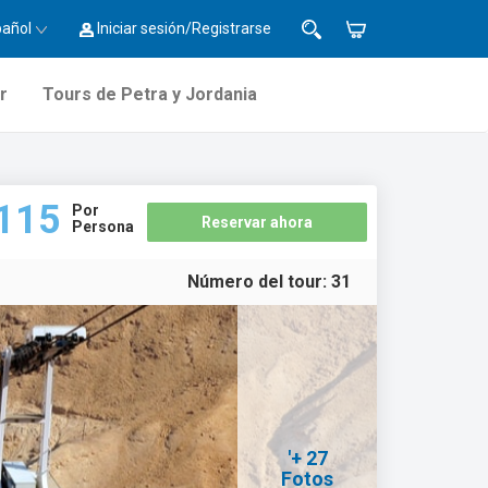
pañol
Iniciar sesión/Registrarse
r
Tours de Petra y Jordania
115
Por
Reservar ahora
Persona
Número del tour:
31
'+ 27
Fotos