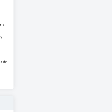
 la
 y
os de