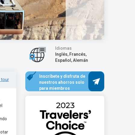
Idiomas
Inglés, Francés,
Español, Alemán
Inscríbete y disfruta de
 tour
nuestros ahorros solo
para miembros
a
el
endo
lotar