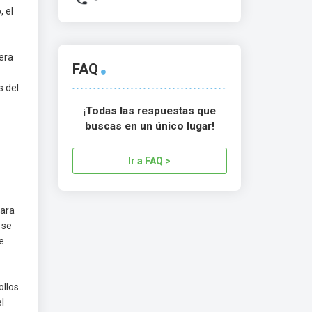
, el
era
FAQ
s del
¡Todas las respuestas que
buscas en un único lugar!
Ir a FAQ >
para
 se
e
ollos
l