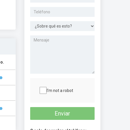
o.
I'm not a robot
Enviar