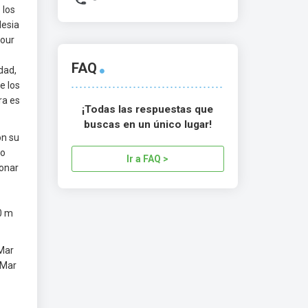
 los
lesia
tour
FAQ
dad,
e los
ra es
¡Todas las respuestas que
buscas en un único lugar!
on su
co
Ir a FAQ >
donar
0 m
 Mar
 Mar