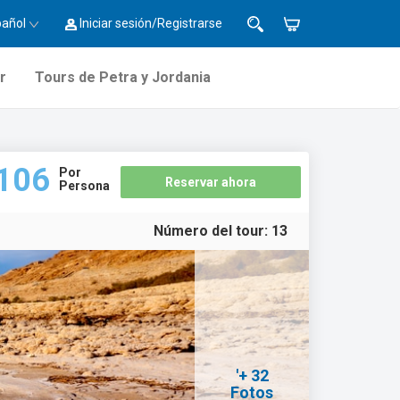
pañol
Iniciar sesión/Registrarse
r
Tours de Petra y Jordania
106
Por
Reservar ahora
Persona
Número del tour:
13
'+ 32
Fotos