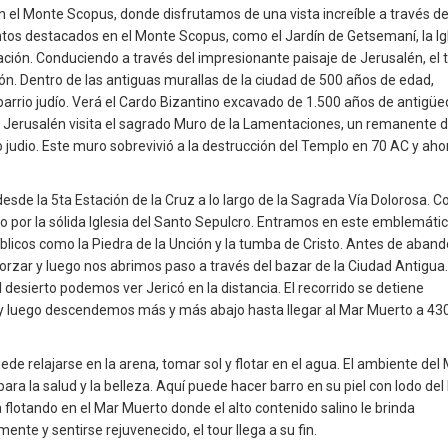
 el Monte Scopus, donde disfrutamos de una vista increíble a través de
ntos destacados en el Monte Scopus, como el Jardín de Getsemaní, la Ig
uación. Conduciendo a través del impresionante paisaje de Jerusalén, el 
Sión. Dentro de las antiguas murallas de la ciudad de 500 años de edad,
barrio judío. Verá el Cardo Bizantino excavado de 1.500 años de antigüe
de Jerusalén visita el sagrado Muro de la Lamentaciones, un remanente d
udio. Este muro sobrevivió a la destrucción del Templo en 70 AC y aho
 desde la 5ta Estación de la Cruz a lo largo de la Sagrada Vía Dolorosa. C
do por la sólida Iglesia del Santo Sepulcro. Entramos en este emblemáti
íblicos como la Piedra de la Unción y la tumba de Cristo. Antes de aban
zar y luego nos abrimos paso a través del bazar de la Ciudad Antigua.
desierto podemos ver Jericó en la distancia. El recorrido se detiene
r" y luego descendemos más y más abajo hasta llegar al Mar Muerto a 43
uede relajarse en la arena, tomar sol y flotar en el agua. El ambiente del
ara la salud y la belleza. Aquí puede hacer barro en su piel con lodo del
 flotando en el Mar Muerto donde el alto contenido salino le brinda
ente y sentirse rejuvenecido, el tour llega a su fin.