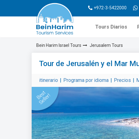
+972-3-5422000
Tours Diarios
Bein Harim Israel Tours
Jerusalem Tours
Tour de Jerusalén y el Mar M
itinerario
|
Programa por idioma
|
Precios
|
M