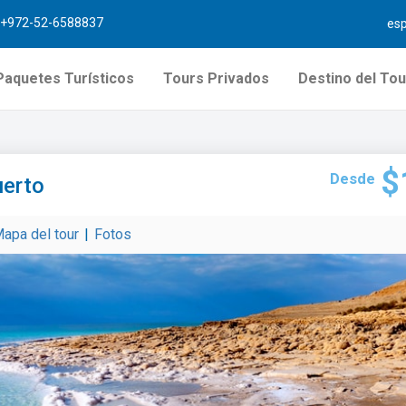
+972-52-6588837
es
Paquetes Turísticos
Tours Privados
Destino del Tou
$
Desde
uerto
apa del tour
|
Fotos