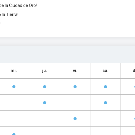
 la Ciudad de Oro!
la Tierra!
!
mi.
ju.
vi.
sá.
d