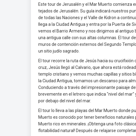
Este tour de Jerusalén y el Mar Muerto comienza en
tejados de Jerusalén. Su guía indicará nuestros pu
de todas las Naciones y el Valle de Kidron a contin
llega a la Ciudad Antigua y entra por la Puerta de 
vemos el Barrio Armeno y nos dirigimos al antiguo 
una antigua calle con sus altas columnas. El tour 
muros de contención externos del Segundo Templo j
un sitio judío sagrado.
El tour recorre la ruta de Jesús hacia su crucifixión
cruz, Jesús llegó al Calvario, que ahora está rodea
templo cristiano y vemos muchas capillas y sitios b
la Ciudad Antigua, tomamos un descanso para almor
Conduciendo a través del impresionante paisaje del 
brevemente en el letrero que indica "nivel del ma
por debajo del nivel del mar.
El tour lo lleva a las playas del Mar Muerto donde p
Muerto es conocido por tener beneficios naturales p
Muerto rico en minerales. ¡Obtenga una foto clásica
flotabilidad natural! Después de relajarse completam