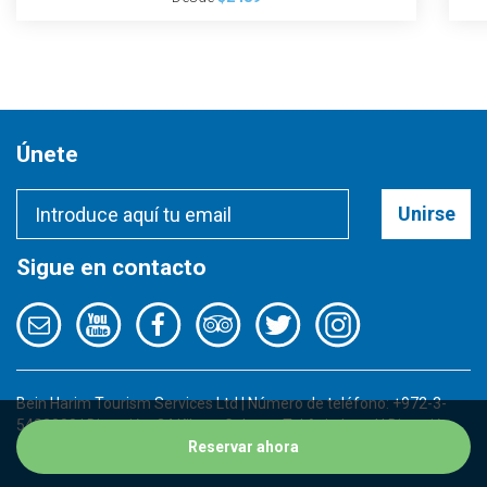
Únete
Unirse
Sigue en contacto
Bein Harim Tourism Services Ltd | Número de teléfono: +972-3-
5422000 | Dirección: 34 Kibutz Galuyot, Tel Aviv, Israel | Dirección
de email:
info@beinharimtours.com
Reservar ahora