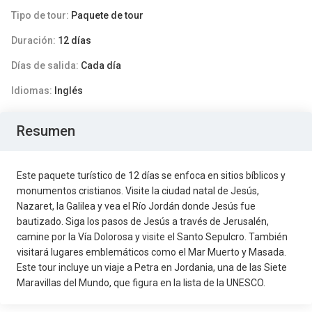
Tipo de tour:
Paquete de tour
Duración:
12 días
Días de salida:
Cada día
Idiomas:
Inglés
Resumen
Este paquete turístico de 12 días se enfoca en sitios bíblicos y
monumentos cristianos. Visit
e
la ciudad natal de
Jesús,
Nazaret
, la
Galilea y ve
a
el
R
ío Jordán donde Jesús fue
bautizado. Sig
a
los pasos de Jesús a través de Jerusalén,
camin
e
por la Vía Dolorosa y visit
e
el Santo Sepulcro. También
visitar
á
lugares emblemáticos como el Mar Muerto y Masada.
Este tour incluye un viaje a Petra en Jordania, una de las Siete
Maravillas del Mundo, que figura en la lista de la UNESCO.