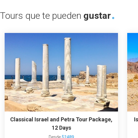
Tours que te pueden
gustar
Classical Israel and Petra Tour Package,
I
12 Days
Desde
$2489