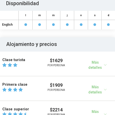
Disponibilidad
l
m
m
j
v
s
d
English
Alojamiento y precios
Clase turista
$1629
Más
POR PERSONA
detalles
Primera clase
$1909
Más
POR PERSONA
detalles
Clase superior
$2214
Más
POR PERSONA