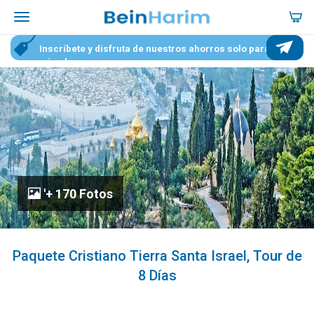
Inscríbete y disfruta de nuestros ahorros solo para
miembros
'+ 170 Fotos
Paquete Cristiano Tierra Santa Israel, Tour de
8 Días