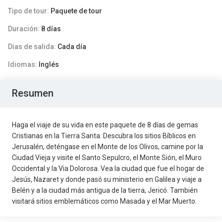
Tipo de tour:
Paquete de tour
Duración:
8 días
Días de salida:
Cada día
Idiomas:
Inglés
Resumen
Haga
el viaje de su vida en este paquete de 8 días de gemas
C
ristianas
en la
Tierra Santa. Descubr
a
los sitios
B
íblicos en
Jerusalén
, deténgase en el Monte de los Olivos,
camine por la
Ciudad Vieja y visite el Santo Sepulcro, el
M
onte
S
i
ó
n,
el
Muro
Occidental y
la
Via Dolorosa. Vea la ciudad
que fue el hogar
de
Jesús, Nazaret y donde pasó su ministerio en Galilea y viaje a
Belén y
a
la ciudad más antigua de la tierra, Jericó. También
visitar
á
sitios emblemáticos como Masada y el Mar Muerto.