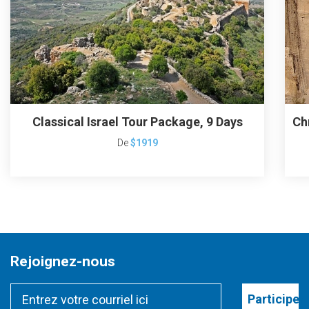
Classical Israel Tour Package, 9 Days
Ch
De
$1919
Rejoignez-nous
Participer