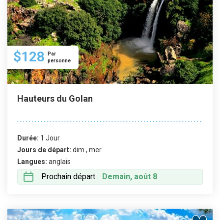
$128
Par
personne
Hauteurs du Golan
Durée:
1 Jour
Jours de départ:
dim., mer.
Langues:
anglais
Prochain départ
Demain, août 8