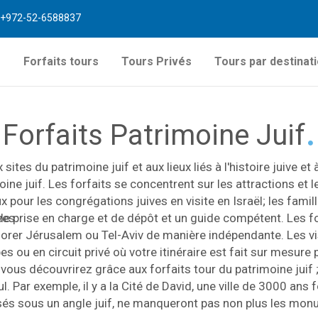
+972-52-6588837
s
Forfaits tours
Tours Privés
Tours par destinat
Forfaits Patrimoine Juif
ites du patrimoine juif et aux lieux liés à l'histoire juive et à
ine juif. Les forfaits se concentrent sur les attractions et 
ux pour les congrégations juives en visite en Israël; les fami
ves.
de prise en charge et de dépôt et un guide compétent. Les for
plorer Jérusalem ou Tel-Aviv de manière indépendante. Les v
es ou en circuit privé où votre itinéraire est fait sur mesure 
vous découvrirez grâce aux forfaits tour du patrimoine juif
Par exemple, il y a la Cité de David, une ville de 3000 ans 
és sous un angle juif, ne manqueront pas non plus les monu