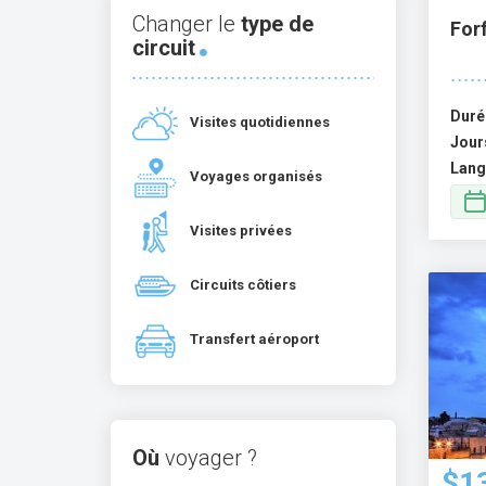
Changer le
type de
Forf
circuit
Duré
Visites quotidiennes
Jour
Lang
Voyages organisés
Visites privées
Circuits côtiers
Transfert aéroport
Où
voyager ?
$1