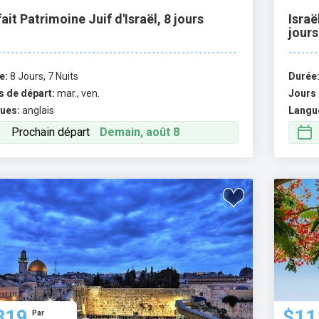
ait Patrimoine Juif d'Israël, 8 jours
Israë
jours
e:
8 Jours, 7 Nuits
Durée
s de départ:
mar., ven.
Jours 
ues:
anglais
Langu
Prochain départ
Demain, août 8
319
$11
Par