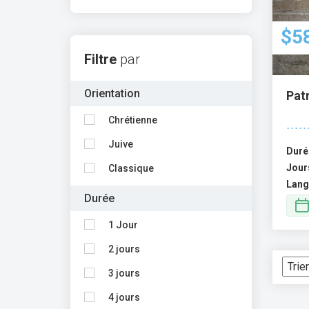
$5
Filtre
par
Orientation
Patr
Chrétienne
Juive
Duré
Jour
Classique
Lang
Durée
1 Jour
2 jours
3 jours
4 jours