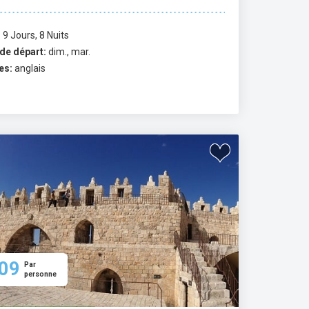
:
9 Jours, 8 Nuits
de départ:
dim., mar.
es:
anglais
09
Par
personne