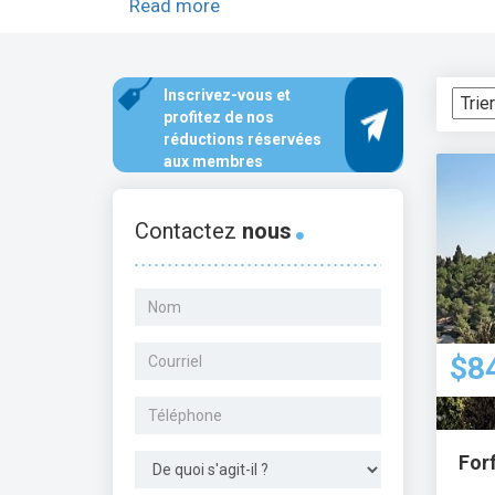
notamment la Mer Morte, Césarée et les grott
Read more
l'époque talmudique mis au jour; Massada, l
Lamentations, la dernière partie restante du
participants pourront passer du temps à prier
Inscrivez-vous et
nous occupons des détails et vous profitez de
profitez de nos
réductions réservées
aux membres
Contactez
nous
$8
Forf