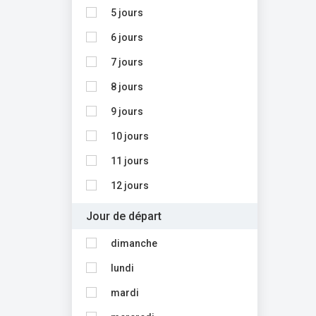
5 jours
6 jours
7 jours
8 jours
9 jours
10 jours
11 jours
12 jours
Jour de départ
dimanche
lundi
mardi