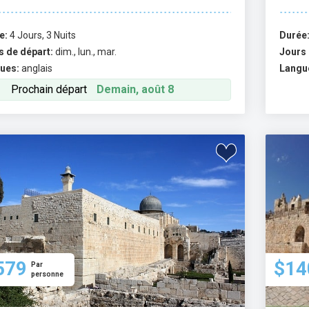
e:
4 Jours, 3 Nuits
Durée
s de départ:
dim., lun., mar.
Jours 
ues:
anglais
Langu
Prochain départ
Demain, août 8
579
$14
Par
personne