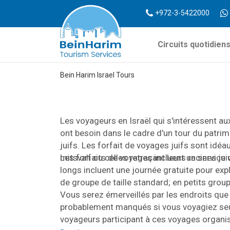
+972-3-5422000
Circuits quotidien
Bein Harim Israel Tours
Les voyageurs en Israël qui s'intéressent aux s
ont besoin dans le cadre d'un tour du patrimo
juifs. Les forfait de voyages juifs sont idéa
mitsvah ou celles retraçant leurs racines jui
Les forfaits de voyages incluent un service 
longs incluent une journée gratuite pour ex
de groupe de taille standard; en petits group
Vous serez émerveillés par les endroits que 
probablement manqués si vous voyagiez seul. 
voyageurs participant à ces voyages organis