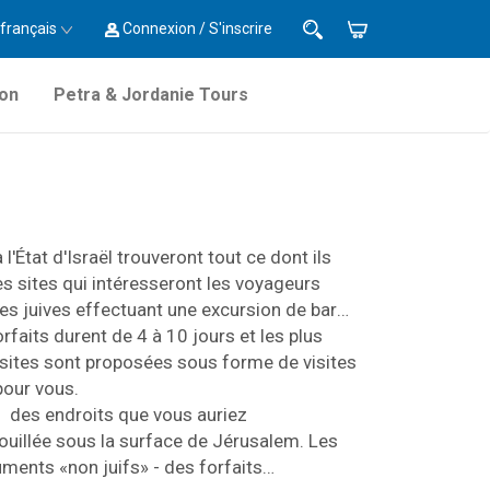
français
Connexion / S'inscrire
ion
Petra & Jordanie Tours
 l'État d'Israël trouveront tout ce dont ils
les sites qui intéresseront les voyageurs
lles juives effectuant une excursion de bar
faits durent de 4 à 10 jours et les plus
isites sont proposées sous forme de visites
pour vous.
 ; des endroits que vous auriez
fouillée sous la surface de Jérusalem. Les
ments «non juifs» - des forfaits