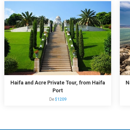
Haifa and Acre Private Tour, from Haifa
N
Port
De
$1209