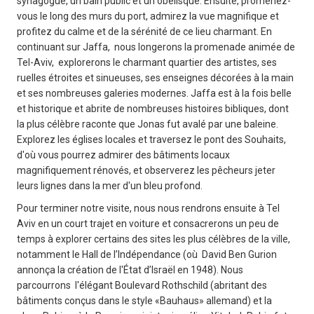
synagogue, un bain public et un obélisque. Ensuite, promenez-
vous le long des murs du port, admirez la vue magnifique et
profitez du calme et de la sérénité de ce lieu charmant. En
continuant sur Jaffa, nous longerons la promenade animée de
Tel-Aviv, explorerons le charmant quartier des artistes, ses
ruelles étroites et sinueuses, ses enseignes décorées à la main
et ses nombreuses galeries modernes. Jaffa est à la fois belle
et historique et abrite de nombreuses histoires bibliques, dont
la plus célèbre raconte que Jonas fut avalé par une baleine.
Explorez les églises locales et traversez le pont des Souhaits,
d'où vous pourrez admirer des bâtiments locaux
magnifiquement rénovés, et observerez les pêcheurs jeter
leurs lignes dans la mer d'un bleu profond.
Pour terminer notre visite, nous nous rendrons ensuite à Tel
Aviv en un court trajet en voiture et consacrerons un peu de
temps à explorer certains des sites les plus célèbres de la ville,
notamment le Hall de l’Indépendance (où David Ben Gurion
annonça la création de l'État d’Israël en 1948). Nous
parcourrons l'élégant Boulevard Rothschild (abritant des
bâtiments conçus dans le style «Bauhaus» allemand) et la