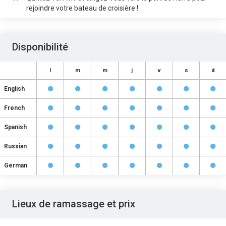
rejoindre votre bateau de croisière !
Disponibilité
l
m
m
j
v
s
d
English
French
Spanish
Russian
German
Lieux de ramassage et prix