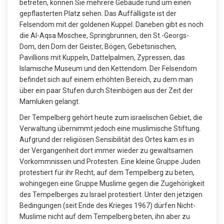
betreten, können Sie mehrere Gebäude rund um einen
gepflasterten Platz sehen. Das Auffälligste ist der
Felsendom mit der goldenen Kuppel. Daneben gibt es noch
die Al-Aqsa Moschee, Springbrunnen, den St.-Georgs-
Dom, den Dom der Geister, Bögen, Gebetsnischen,
Pavillions mit Kuppeln, Dattelpalmen, Zypressen, das
Islamische Museum und den Kettendom. Der Felsendom
befindet sich auf einem erhöhten Bereich, zu dem man
über ein paar Stufen durch Steinbögen aus der Zeit der
Mamluken gelangt.
Der Tempelberg gehört heute zum israelischen Gebiet, die
Verwaltung übernimmt jedoch eine muslimische Stiftung.
Aufgrund der religiösen Sensibilität des Ortes kam es in
der Vergangenheit dort immer wieder zu gewaltsamen
Vorkommnissen und Protesten. Eine kleine Gruppe Juden
protestiert für ihr Recht, auf dem Tempelberg zu beten,
wohingegen eine Gruppe Muslime gegen die Zugehörigkeit
des Tempelberges zu Israel protestiert. Unter den jetzigen
Bedingungen (seit Ende des Krieges 1967) dürfen Nicht-
Muslime nicht auf dem Tempelberg beten, ihn aber zu