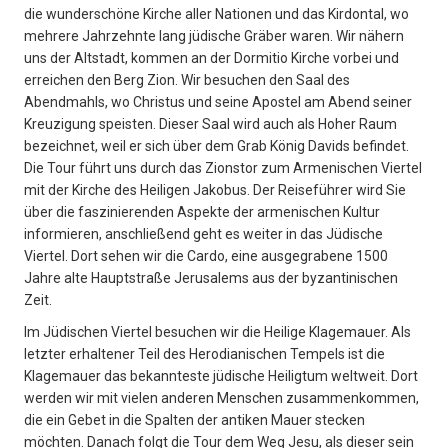
die wunderschöne Kirche aller Nationen und das Kirdontal, wo
mehrere Jahrzehnte lang jüdische Gräber waren. Wir nähern
uns der Altstadt, kommen an der Dormitio Kirche vorbei und
erreichen den Berg Zion. Wir besuchen den Saal des
Abendmahls, wo Christus und seine Apostel am Abend seiner
Kreuzigung speisten. Dieser Saal wird auch als Hoher Raum
bezeichnet, weil er sich über dem Grab König Davids befindet.
Die Tour führt uns durch das Zionstor zum Armenischen Viertel
mit der Kirche des Heiligen Jakobus. Der Reiseführer wird Sie
über die faszinierenden Aspekte der armenischen Kultur
informieren, anschließend geht es weiter in das Jüdische
Viertel. Dort sehen wir die Cardo, eine ausgegrabene 1500
Jahre alte Hauptstraße Jerusalems aus der byzantinischen
Zeit.
Im Jüdischen Viertel besuchen wir die Heilige Klagemauer. Als
letzter erhaltener Teil des Herodianischen Tempels ist die
Klagemauer das bekannteste jüdische Heiligtum weltweit. Dort
werden wir mit vielen anderen Menschen zusammenkommen,
die ein Gebet in die Spalten der antiken Mauer stecken
möchten. Danach folgt die Tour dem Weg Jesu, als dieser sein