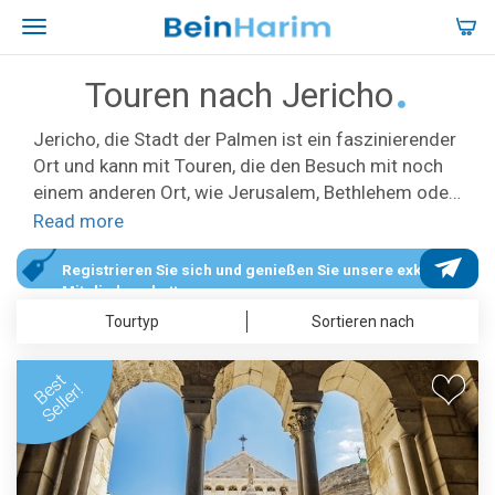
Touren nach Jericho
Jericho, die Stadt der Palmen ist ein faszinierender
Ort und kann mit Touren, die den Besuch mit noch
einem anderen Ort, wie Jerusalem, Bethlehem oder
dem Toten Meer verbinden, angefahren werden. Es
Read more
gibt halbtägige und ganztägige Touren und auch
Touren nach Jericho innerhalb eines mehrtägigen
Registrieren Sie sich und genießen Sie unsere exklusiven
Mitgliederrabatte.
Tourpaketes. Jericho ist eine der ältesten
Tourtyp
Sortieren nach
durchgängig bewohnten Städte der Welt. Es wird
im Alten und Neuen Testament erwähnt,
entsprechend finden dort viele archäologische
Ausgrabungen statt.
In dem sonst so kargen und trockenen
Wüstenumfeld ist Jericho mit Wasserressourcen
gesegnet. Die wichtigsten Attraktionen in Jericho