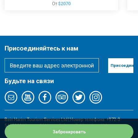
От
$2070
Присоединяйтесь к нам
Присоединит
Будьте на связи
Bein Harim Tourism Services Ltd | Номер телефона: +972-3-
5422000 | Адрес: 34 Kibutz Galuyot, Tel Aviv, Israel | Адрес
электронной почты:
info@beinharimtours.com
Забронировать