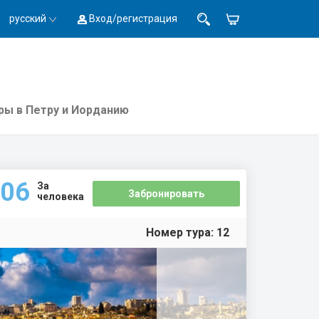
русский
Вход/регистрация
ры в Петру и Иорданию
06
За
Забронировать
человека
Номер тура:
12