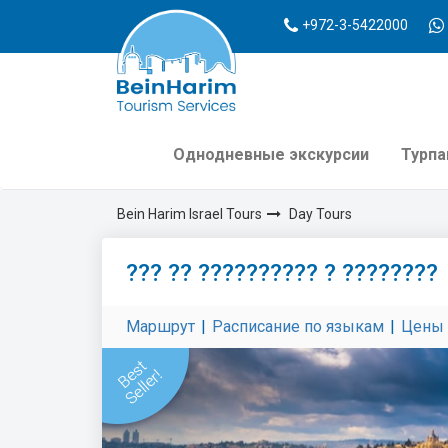
+972-3-5422000
Однодневные экскурсии
Турп
Bein Harim Israel Tours
Day Tours
??? ?? ?????????? ? ????????
Маршрут
|
Расписание по языкам
|
Цены