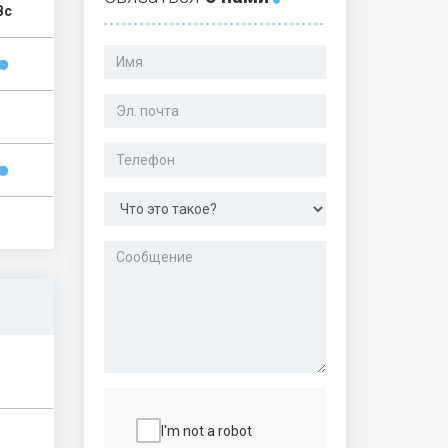
Вс
I'm not a robot