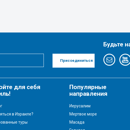
Будьте н
Присоединиться
ойте для себя
Популярные
иль!
направления
г
Иерусалим
яться в Израиле?
Мертвое море
зованные туры
Масада