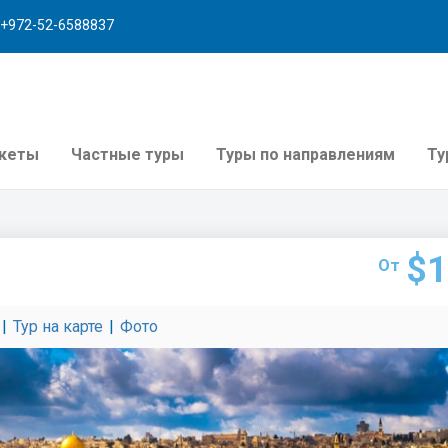
+972-52-6588837
акеты
Частные туры
Туры по направлениям
Ту
$1
От
|
Тур на карте
|
Фото