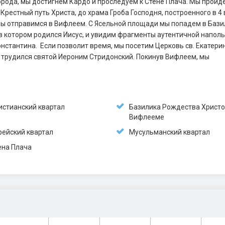
рода, мы достигнем Кардо и проследуем к Стене Плача. Мы пройд
Крестный путь Христа, до храма Гроба Господня, построенного в 4 
 мы отправимся в Вифлеем. С Ясельной площади мы попадем в Бази
в котором родился Иисус, и увидим фрагменты аутентичной напол
нстантина. Если позволит время, мы посетим Церковь св. Екатери
 трудился святой Иероним Стридонский. Покинув Вифлеем, мы
истианский квартал
Базилика Рождества Христо
Вифлееме
рейский квартал
Мусульманский квартал
ена Плача