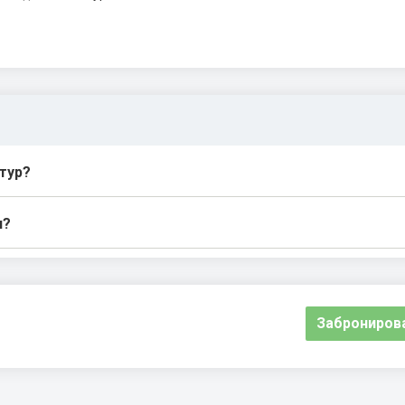
тур?
и?
Заброниров