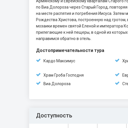
Армянскому и Еврейскому кварталам Старого го
по Виа Долороза через Старый Город, повторяя 
на месте распятия и погребения Иисуса. Затем
Рождества Христова, построенную над гротом, 
мозаики времен святой Еленой и императора Ко
прилегающие к ней пещеры, в одной из которых
направимся обратно в отель.
Достопримечательности тура
Кардо Максимус
Хр
Храм Гроба Господня
Ев
Виа Долороза
Ст
Доступность