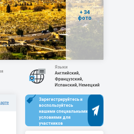
+ 34
фото
Языки
ия
Английский,
Французский,
Испанский, Немецкий
Зарегистрируйтесь и
карте
воспользуйтесь
нашими специальными
условиями для
участников