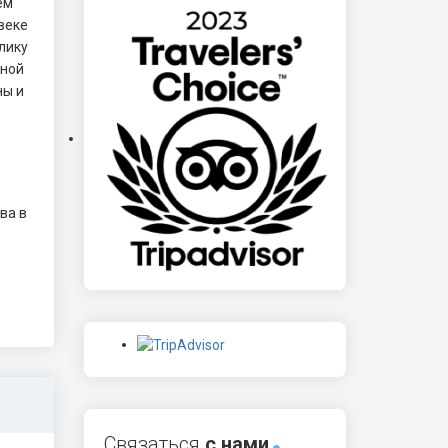
ем
веке
лику
ьной
ны и
ва в
Связаться
с нами