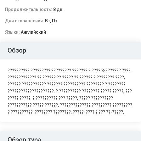
Продолжительность:
8 дн.
Дни отправления:
Вт, Пт
Языки:
Английский
Обзор
?????????? ????????? ????????? ??????? ? ???? 8-??????? ????.
????????????? ?? ?????? ?? ????? ?? ?????? ? ???????? ????,
?????? ??????????? ??????? ?????????? ???????? ? ????????
?????????????????????. ? ?????????? ???????? ????? ?????, ???
????? ?????, ? ?????????? ??? ?????, ????? ??????????
??????????? ????? ??????, ?????????????? ????????? ?????????
? ??????????. ???????? ????????, ?????, ???? ? ??? ??-?????.
Обзор тура