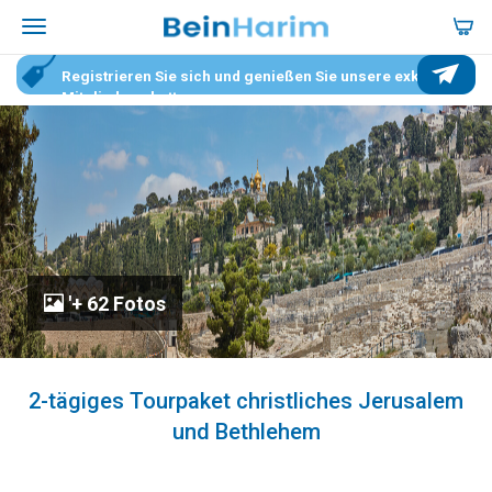
Registrieren Sie sich und genießen Sie unsere exklusiven
Mitgliederrabatte.
'+ 62 Fotos
2-tägiges Tourpaket christliches Jerusalem
und Bethlehem