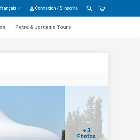
français
Connexion / S'inscrire
ion
Petra & Jordanie Tours
+ 3
Photos