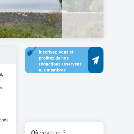
Inscrivez-vous et
profitez de nos
réductions réservées
aux membres
l,
eu
monde
Où
voyager ?