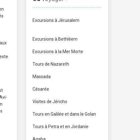
en
és
Excursions à Jérusalem
Excursions à Bethléem
eaux
Excursions à la Mer Morte
texte
Tours de Nazareth
Massada
Césarée
st
Avi-
Visites de Jéricho
en
es
Tours en Galilée et dans le Golan
Tours à Petra et en Jordanie
Aqaba