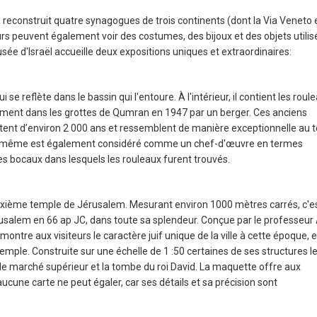
 a reconstruit quatre synagogues de trois continents (dont la Via Veneto 
eurs peuvent également voir des costumes, des bijoux et des objets utilis
Musée d'Israël accueille deux expositions uniques et extraordinaires:
se reflète dans le bassin qui l'entoure. À l'intérieur, il contient les roul
lement dans les grottes de Qumran en 1947 par un berger. Ces anciens
atent d’environ 2 000 ans et ressemblent de manière exceptionnelle au 
 lui-même est également considéré comme un chef-d'œuvre en termes
es bocaux dans lesquels les rouleaux furent trouvés.
ème temple de Jérusalem. Mesurant environ 1000 mètres carrés, c'e
salem en 66 ap JC, dans toute sa splendeur. Conçue par le professeur 
montre aux visiteurs le caractère juif unique de la ville à cette époque, 
Temple. Construite sur une échelle de 1 :50 certaines de ses structures l
 le marché supérieur et la tombe du roi David. La maquette offre aux
ucune carte ne peut égaler, car ses détails et sa précision sont