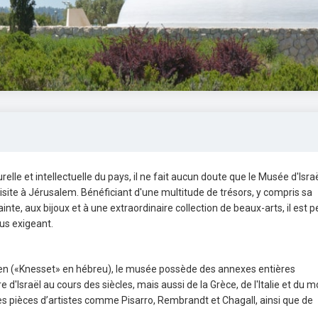
relle et intellectuelle du pays, il ne fait aucun doute que le Musée d'Israë
isite à Jérusalem. Bénéficiant d'une multitude de trésors, y compris sa
te, aux bijoux et à une extraordinaire collection de beaux-arts, il est p
lus exigeant.
lien («Knesset» en hébreu), le musée possède des annexes entières
 d'Israël au cours des siècles, mais aussi de la Grèce, de l'Italie et du 
s pièces d’artistes comme Pisarro, Rembrandt et Chagall, ainsi que de