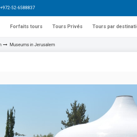
+972-52-6588837
s
Forfaits tours
Tours Privés
Tours par destinat
m
Museums in Jerusalem