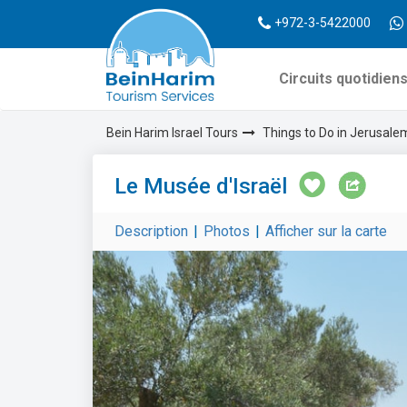
+972-3-5422000
Circuits quotidien
Bein Harim Israel Tours
Things to Do in Jerusale
Le Musée d'Israël
Description
|
Photos
|
Afficher sur la carte