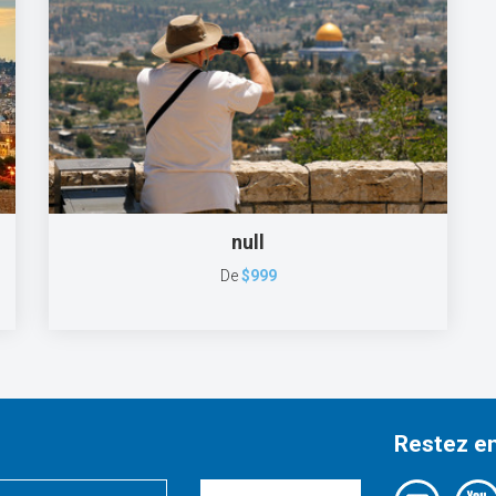
null
De
$999
Restez e