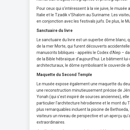
Pour ceux qui s'intéressent à la vie juive, le musée
Italie et le Tzadik v’Shalom au Suriname. Les visit
en conjonction avec les festivals juifs. De plus, le 
Sanctuaire du livre
Le sanctuaire du livre est un superbe dôme blanc, qui 
de la mer Morte, qui furent découverts accidentel
manuscrits bibliques - appelés le Codex d'Alep – d
de la Bible hébraïque d'aujourd'hui. Le bâtiment
architecturaux, le dôme symbolisant le couvercle d
Maquette du Second Temple
Le musée expose également une maquette du deuxi
une reconstruction minutieusement précise de Jéru
Yonah (qui s'est inspiré de sources anciennes), elle 
particulier l'architecture hérodienne et le mont du 
plus remarquables incluent la piscine de Bethseda,
visiteurs un niveau de perspective et un aperçu qu'a
extraordinaires.