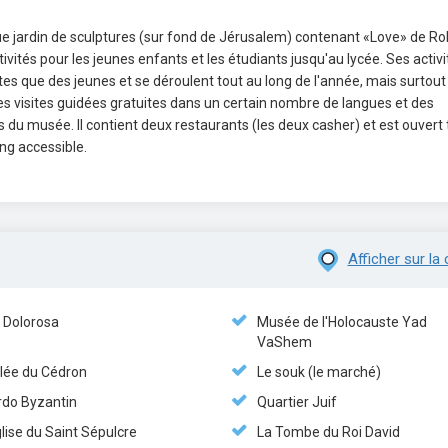
 jardin de sculptures (sur fond de Jérusalem) contenant «Love» de Ro
vités pour les jeunes enfants et les étudiants jusqu'au lycée. Ses activi
ultes que des jeunes et se déroulent tout au long de l'année, mais surtout
s visites guidées gratuites dans un certain nombre de langues et des
 du musée. Il contient deux restaurants (les deux casher) et est ouvert
king accessible.
Afficher sur la 
a Dolorosa
Musée de l'Holocauste Yad
VaShem
llée du Cédron
Le souk (le marché)
rdo Byzantin
Quartier Juif
glise du Saint Sépulcre
La Tombe du Roi David