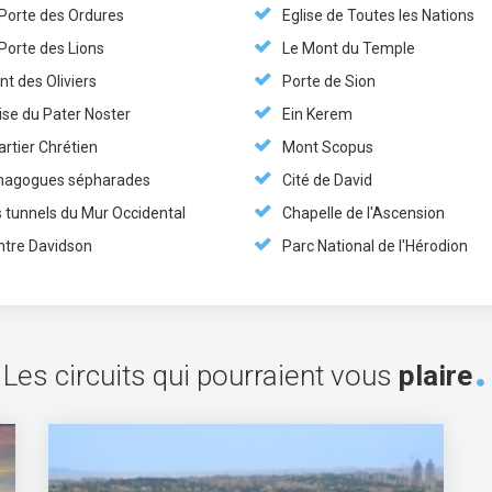
 Porte des Ordures
Eglise de Toutes les Nations
Porte des Lions
Le Mont du Temple
t des Oliviers
Porte de Sion
ise du Pater Noster
Ein Kerem
rtier Chrétien
Mont Scopus
nagogues sépharades
Cité de David
s tunnels du Mur Occidental
Chapelle de l'Ascension
ntre Davidson
Parc National de l'Hérodion
Les circuits qui pourraient vous
plaire