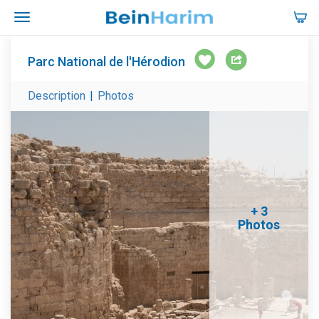
Parc National de l'Hérodion
Description
|
Photos
+ 3
Photos