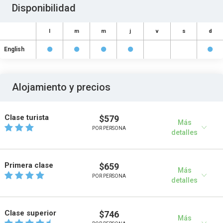
Disponibilidad
l
m
m
j
v
s
d
English
Alojamiento y precios
Clase turista
$579
Más
POR PERSONA
detalles
Primera clase
$659
Más
POR PERSONA
detalles
Clase superior
$746
Más