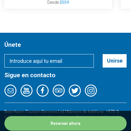
Desde
$559
Únete
Unirse
Sigue en contacto
Bein Harim Tourism Services Ltd | Número de teléfono: +972-3-
5422000 | Dirección: 34 Kibutz Galuyot, Tel Aviv, Israel | Dirección
de email:
info@beinharimtours.com
Reservar ahora