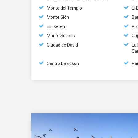
Monte del Templo
El 
Monte Sión
Ba
Ein Kerem
Pi
Monte Scopus
Cú
Ciudad de David
La 
Sa
Centro Davidson
Pa