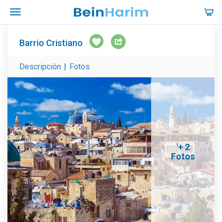
Barrio Cristiano
Descripción
|
Fotos
'+ 2
Fotos