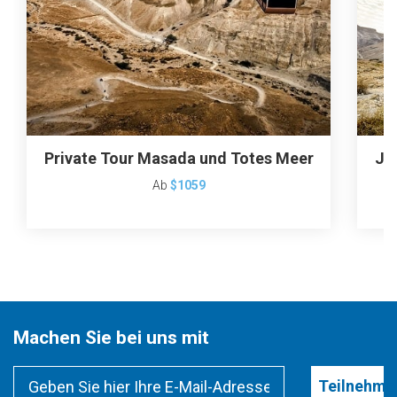
Private Tour Masada und Totes Meer
Je
Ab
$1059
Machen Sie bei uns mit
Teilnehme