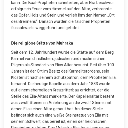
kann. Die Baal-Propheten scheiterten, aber Elia beschwor
erfolgreich Feuer vom Himmel auf den Altar, verbrannte
das Opfer, Holz und Stein und verlieh ihm den Namen „Ort
des Brennens“. Danach wurden die falschen Propheten
flussabwärts weggeführt und getötet.
Die religiöse Stätte von Muhraka
Seit dem 12. Jahrhundert wurde die Stätte auf dem Berg
Karmel von christlichen, jüdischen und muslimischen
Pilgern als Standort von Elias Altar besucht. Seit über 100
Jahren ist der Ort im Besitz des Karmeliterordens, sein
Kloster ist nach seinem Schutzpatron, dem Propheten Elia,
benannt. Die heutige Kapelle aus dem Jahr 1883 wurde
auf einem ehemaligen Kreuzritterbau errichtet, der die
Stelle des Elia-Altars markierte. Der Kapellenaltar besteht
aus zwölf Steinen in Anlehnung an die zwölf Steine, mit
denen Elia seinen Altar gebaut hat. An dieser Stelle
befindet sich auch eine weiße Steinstatue von Elia mit
seinem Schwert, das bereit ist, einen der heidnischen
Propheten zu töten. Das Muhraka-Kloster ist von einem