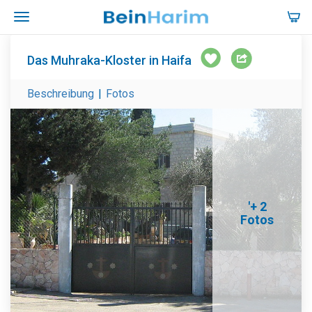
Das Muhraka-Kloster in Haifa
Beschreibung
|
Fotos
'+ 2
Fotos