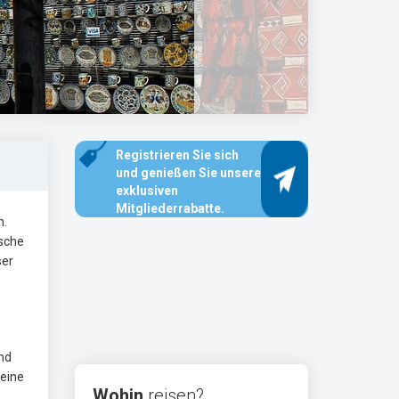
Registrieren Sie sich
und genießen Sie unsere
exklusiven
Mitgliederrabatte.
n.
ische
ser
und
teine
Wohin
reisen?