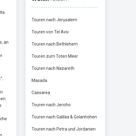
lte.
Touren nach Jerusalem
Touren von Tel Aviv
e, an
Touren nach Bethlehem
er
Touren zum Toten Meer
Touren nach Nazareth
“.
Masada
in
Caesarea
sen.
Touren nach Jericho
s
Touren nach Galiläa & Golanhöhen
rche
Touren nach Petra und Jordanien
en