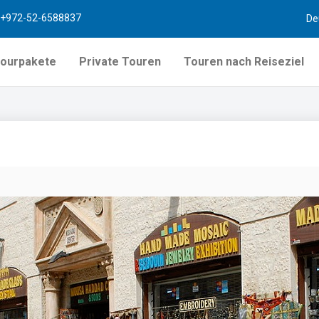
+972-52-6588837
De
ourpakete
Private Touren
Touren nach Reiseziel