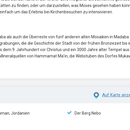
 Stätten zu finden; oder um darzustellen, was Moses gesehen haben könn
einfach um das Erlebnis bei Kirchenbesuchen zu intensivieren.
ba als auch die Überreste von fünf anderen alten Mosaiken in Madaba
grabungen, die die Geschichte der Stadt von der frühen Bronzezeit bis i
s dem 9. Jahrhundert vor Christus und ein 3000 Jahre alter Tempel aus
ie Mineralquellen von Hammamat Ma’in, die Webstuben des Dorfes Muka
Auf Karte anz
man, Jordanien
Der Berg Nebo