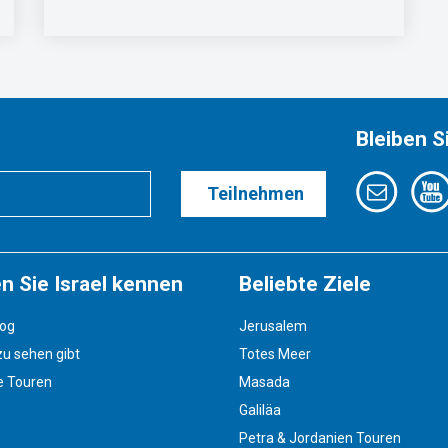
Bleiben S
Teilnehmen
n Sie Israel kennen
Beliebte Ziele
log
Jerusalem
u sehen gibt
Totes Meer
e Touren
Masada
Galiläa
Petra & Jordanien Touren