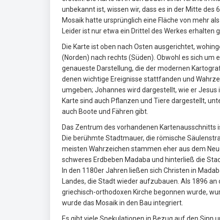
unbekannt ist, wissen wir, dass es in der Mitte de
Mosaik hatte ursprünglich eine Fläche von mehr als 
Leider ist nur etwa ein Drittel des Werkes erhalten 
Die Karte ist oben nach Osten ausgerichtet, wohing
(Norden) nach rechts (Süden). Obwohl es sich um eine
genaueste Darstellung, die der modernen Kartografi
denen wichtige Ereignisse stattfanden und Wahrzei
umgeben; Johannes wird dargestellt, wie er Jesus 
Karte sind auch Pflanzen und Tiere dargestellt, un
auch Boote und Fähren gibt.
Das Zentrum des vorhandenen Kartenausschnitts ist 
Die berühmte Stadtmauer, die römische Säulenstraß
meisten Wahrzeichen stammen eher aus dem Neuen 
schweres Erdbeben Madaba und hinterließ die Stad
In den 1180er Jahren ließen sich Christen in Mada
Landes, die Stadt wieder aufzubauen. Als 1896 an 
griechisch-orthodoxen Kirche begonnen wurde, wurd
wurde das Mosaik in den Bau integriert.
Es gibt viele Spekulationen in Bezug auf den Sinn