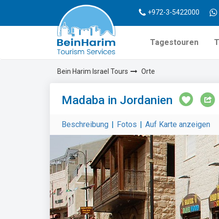
+972-3-5422000
Tagestouren
T
Bein Harim Israel Tours
Orte
Madaba in Jordanien
Beschreibung
|
Fotos
|
Auf Karte anzeigen