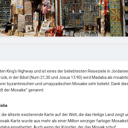
 King’s Highway und ist eines der beliebtesten Reiseziele in Jordanie
rück, in der Bibel (Num 21;30 und Josua 13:90) wird Madaba als moabit
hrer byzantinischen und umayyadischen Mosaike sehr beliebt. Dank die
dt der Mosaike“ genannt.
adaba
 älteste existierende Karte auf der Welt, die das Heilige Land zeigt 
osaik-Karte wurde aus mehr als einer Million winziger farbiger Mosaiks
n Madaba eingebettet. Auch wenn der Künstler, der das Mosaik schuf,