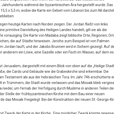
s 6. Jahrhunderts während der byzantinischen Ära hergestellt wurde. Das
15,5 x 5,5 m, wobei die Karte ein Gebiet vom Libanon bis zum Nil darstel
geblieben.
egen heutige Karten nach Norden zeigen. Der Jordan fließt von links
 primitive Darstellung des Heiligen Landes handelt, gilt sie als die
e vorausging. Die Karte von Madaba zeigt biblische Orte, Regionen, Ort
chen, die auf Städte hinweisen. Jericho zum Beispiel ist von Palmen
im Jordan tauft, und der Jakobs Brunnen wird in Sichem gezeigt. Auf d
ter anderem ein Löwe, eine Gazelle oder ein Fisch im Wasser, auf dem es
Jerusalem, dargestellt mit einem Blick von oben auf die „Heilige Stadt
e, die Cardo und Gebäude wie die Grabeskirche sind erkennbar. Die
Testament als aus der hebräischen Tora. Im Jahr 746 erschütterte e
t in Trümmern, die Stadt wurde verlassen und das Mosaik blieb verges
ba nieder, um fernab der Verfolgung durch Muslime in anderen Teilen de
der Stelle der frühbyzantinischen Kirche mit dem Bau einer neuen
e das Mosaik freigelegt. Bei der Konstruktion der neuen St.-Georgs-Ki
 und Zweck der Karte in der Kirche. Eine möglicher Zweck könnte gewes