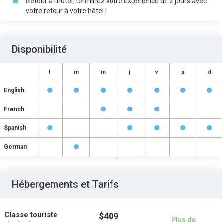
Retour à l'hôtel: terminez votre expérience de 2 jours avec
votre retour à votre hôtel !
Disponibilité
l
m
m
j
v
s
d
English
French
Spanish
German
Hébergements et Tarifs
Classe touriste
$409
Plus de