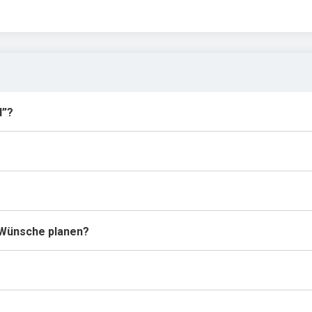
d”?
 Wünsche planen?
?