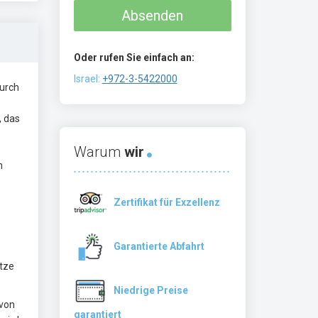
Absenden
Oder rufen Sie einfach an:
Israel:
+972-3-5422000
durch
, das
Warum
wir
n
Zertifikat für Exzellenz
Garantierte Abfahrt
ätze
Niedrige Preise
 von
garantiert