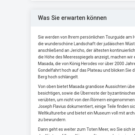
Was Sie erwarten können
Sie werden von Ihrem persönlichen Tourguide am H
die wunderschöne Landschaft der judäischen Wüst
anschließend an Jericho, der ältesten kontinuierli
die Höhe des Meeresspiegels anzeigt, machen wir e
Masada, die von König Herodes vor über 2000 Jahr
Gondelfahrt hoch auf das Plateau und blicken Sie 
Berg hoch schlängelt.
Von oben bietet Masada grandiose Aussichten über
besichtigen, sowie die Überreste der byzantinische
verübten, um nicht von den Römern eingenommen 
Joseph Flavius dokumentiert, einige Teile finden 
Weltkulturerbe und bietet ein Museum voll mit ar
zu bewundern.
Dann geht es weiter zum Toten Meer, wo Sie sich 