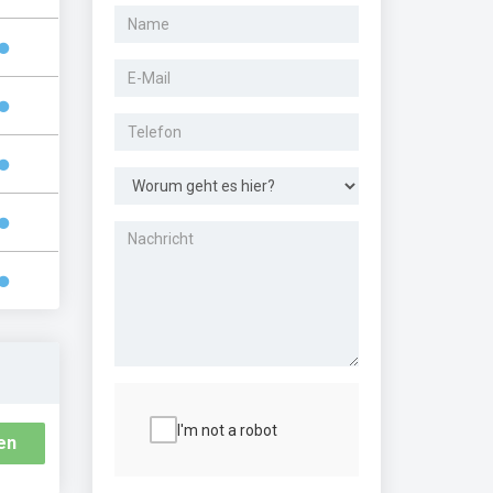
I'm not a robot
en