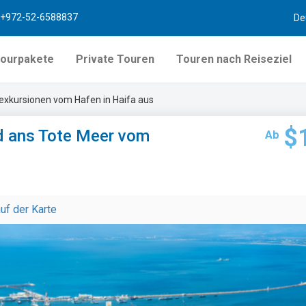
+972-52-6588837
De
ourpakete
Private Touren
Touren nach Reiseziel
exkursionen vom Hafen in Haifa aus
$
d ans Tote Meer vom
Ab
auf der Karte