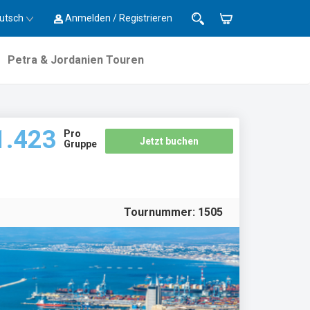
utsch
Anmelden / Registrieren
Petra & Jordanien Touren
1.423
Pro
Jetzt buchen
Gruppe
Tournummer:
1505