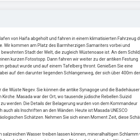
afen von Haifa abgeholt und fahren in einem klimatisierten Fahrzeug 
e. Wir kommen am Platz des Barmherzigen Samariters vorbei und
ch bewohnten Stadt der Welt, die zugleich Wüstenoase ist. An dem Schild
inen kurzen Fotostopp. Dann fahren wir weiter zu der antiken Festung
en gebaut wurde und auf einem Tafelberg thront. Genießen Sie eine
dabei auf den darunter liegenden Schlangenweg, der sich über 400m de
 die Wüste Negev. Sie können die antike Synagoge und die Badehäuser
n Kirche. Masada war der Ort, wo tausende jüdische Rebellen Suizid
zu werden. Die Details der Belagerung wurden von dem Kommandeur
sich auch als Inschriften an den Wänden. Heute ist Masada UNESCO
chäologischen Schätzen. Nehmen Sie sich einen Moment Zeit, diese Sch
im salzreichen Wasser treiben lassen können, mineralhaltigen Schlamm