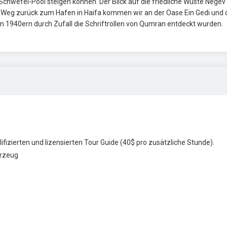
 Schwefel-Pool steigen können. Der Blick auf die friedliche Wüste Negev
 Weg zurück zum Hafen in Haifa kommen wir an der Oase Ein Gedi und 
n 1940ern durch Zufall die Schriftrollen von Qumran entdeckt wurden.
ifizierten und lizensierten Tour Guide (40$ pro zusätzliche Stunde).
hrzeug