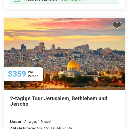
$359
Pro
Person
2-tägige Tour Jerusalem, Bethlehem und
Jericho
Dauer:
2 Tage, 1 Nacht
Abfahrtstage:
So, Mo, Di, Mi, Fr, Sa