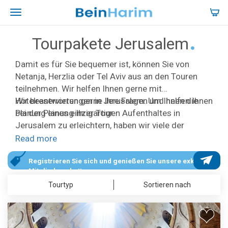
Tourpakete Jerusalem
Damit es für Sie bequemer ist, können Sie von
Netanja, Herzlia oder Tel Aviv aus an den Touren
teilnehmen. Wir helfen Ihnen gerne mit
Hotelreservierungen in Jerusalem. Um Ihnen die
Wir beantworten gerne Ihre Fragen und helfen Ihnen
Planung eines einzigartigen Aufenthaltes in
bei der Planung Ihrer Tour.
Jerusalem zu erleichtern, haben wir viele der
bekannten Sehenswürdigkeiten aufgelistet, sodass
Read more
Sie entsprechend Ihrem Interesse oder dem Ihrer
Gruppe eine Tour zusammenstellen können.
Registrieren Sie sich und genießen Sie unsere exklusiven
Mitgliederrabatte.
Christliche Pilger wollen sicherlich den Garten
Tourtyp
Sortieren nach
Gethsemane, die Via Dolorosa, die Grabeskirche
und andere christliche Orte in der Altstadt sowie
außerhalb Jerusalems und auch Bethlehem
besuchen. Andere, die sich für biblische, historische