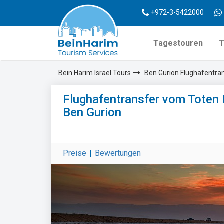
+972-3-5422000
Tagestouren
T
Bein Harim Israel Tours
Ben Gurion Flughafentra
Flughafentransfer vom Toten
Ben Gurion
Preise
|
Bewertungen