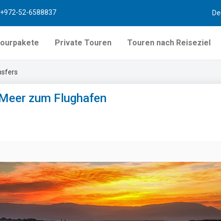
+972-52-6588837
De
ourpakete
Private Touren
Touren nach Reiseziel
nsfers
 Meer zum Flughafen