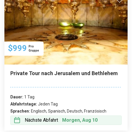
Woche. Unser freundlicher Kundenservice
beantwortet gerne Ihre Fragen und hilft Ihnen bei
der Planung einer perfekten Tour nach Bethlehem
und Jericho.
$999
Pro
Gruppe
Private Tour nach Jerusalem und Bethlehem
Dauer:
1 Tag
Abfahrtstage:
Jeden Tag
Sprachen:
Englisch, Spanisch, Deutsch, Französisch
Nächste Abfahrt
Morgen, Aug 10