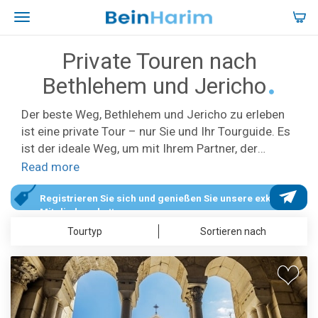
Private Touren nach
Bethlehem und Jericho
Der beste Weg, Bethlehem und Jericho zu erleben
ist eine private Tour – nur Sie und Ihr Tourguide. Es
ist der ideale Weg, um mit Ihrem Partner, der
Familie oder einer kleinen Gruppe von Freunden
Read more
Israel zu erleben. Die privaten Touren nach
Bethlehem und Jericho sind zudem perfekt für
Registrieren Sie sich und genießen Sie unsere exklusiven
Mitgliederrabatte.
christliche Pilger geeignet.
Tourtyp
Sortieren nach
Bei einer privaten Tour schlagen wir Ihnen mehrere
Reiserouten vor und Sie können die ausgewählte
Route Ihren Wünschen anpassen. Eine empfohlene
Route führt zur Geburtskirche in Bethlehem, der St.
Katherinenkirche und der Milchgrotte sowie nach