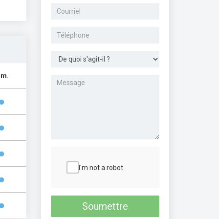
im.
I'm not a robot
Soumettre