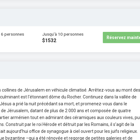
 6 personnes
Jusqu'à 10 personnes
Réservez maint
$1532
s collines de Jérusalem en véhicule climatisé. Arrêtez-vous au mont de
t culminant est l'étonnant dôme du Rocher. Continuez dans la vallée de
 Jésus a prié la nuit précédant sa mort, et promenez-vous dans le
ille de Jérusalem, datant de plus de 2 000 ans et composée de quatre
artier arménien tout en admirant des céramiques aux couleurs vives, pu
. Construit par le roi Hérode et détruit par les Romains, il s’agit de la
t aujourd’hui office de synagogue à ciel ouvert pour les juifs religieux.
ue byzantine –qui a été rénovée et regorge de petites galeries et de