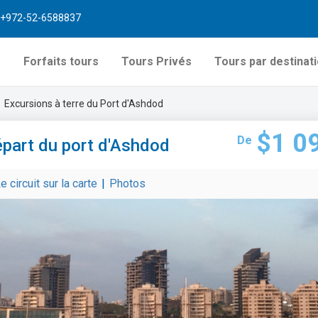
+972-52-6588837
s
Forfaits tours
Tours Privés
Tours par destinat
Excursions à terre du Port d'Ashdod
$1 0
De
épart du port d'Ashdod
e circuit sur la carte
|
Photos