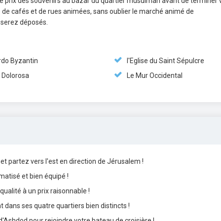
ez le prix des souvenirs au bazar du quartier musulman avant de terminer 
ie de cafés et de rues animées, sans oublier le marché animé de
 serez déposés.
rdo Byzantin
l'Eglise du Saint Sépulcre
a Dolorosa
Le Mur Occidental
t partez vers l'est en direction de Jérusalem !
atisé et bien équipé !
ualité à un prix raisonnable !
t dans ses quatre quartiers bien distincts !
d'Ashdod pour rejoindre votre bateau de croisière !