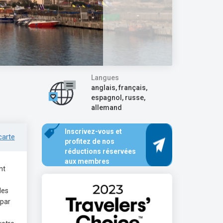
Langues
anglais, français,
espagnol, russe,
allemand
Inscrivez-vous et
carte
profitez de nos
réductions réservées
aux membres
nt
les
 par