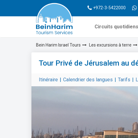
+972-3-5422000
Circuits quotidien
Bein Harim Israel Tours
Les excursions à terre
Tour Privé de Jérusalem au d
Itinéraire
|
Calendrier des langues
|
Tarifs
|
L