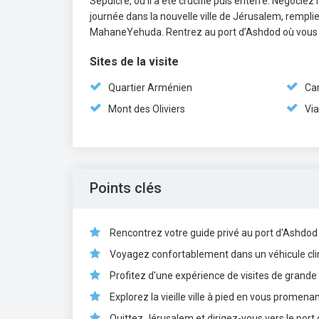
Sépulcre, où il a été crucifié puis enterré. Négoci
journée dans la nouvelle ville de Jérusalem, rempl
MahaneYehuda. Rentrez au port d’Ashdod où vous
Sites de la visite
Quartier Arménien
Ca
Mont des Oliviers
Vi
Points clés
Rencontrez votre guide privé au port d'Ashdod e
Voyagez confortablement dans un véhicule clim
Profitez d'une expérience de visites de grande q
Explorez la vieille ville à pied en vous promenan
Quittez Jérusalem et dirigez-vous vers le port 