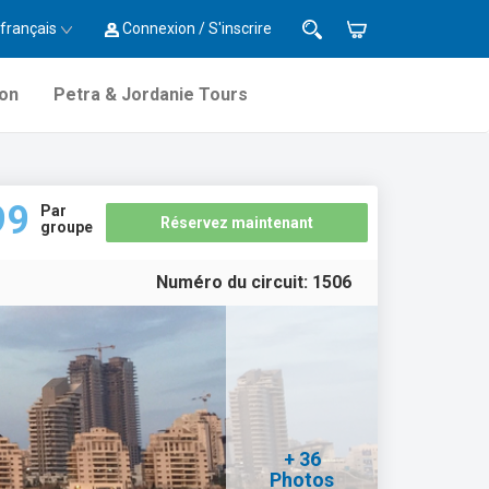
français
Connexion / S'inscrire
ion
Petra & Jordanie Tours
99
Par
Réservez maintenant
groupe
Numéro du circuit:
1506
+ 36
Photos