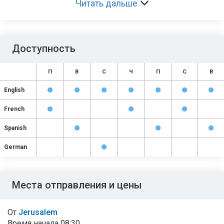
Читать дальше
Доступность
П
В
С
Ч
П
С
В
English
French
Spanish
German
Места отправления и цены
От
Jerusalem
Время начала
08:30