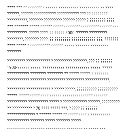
???? ??? ?? ??????? ? ?????? ?????????? ?????????? ?? ????
??????, ?????? ??????????? ??????????? ??? ?? ????????
??????????. ??????? ????????? ?????? ????? ? ???????? ????,
??? ??????? ????? ?????? ????? ???????? ????????? ?????? ???
??????????. ????? ????, ?? ????? 3000-?????? ?????????
????????. ??????? ????, ?? ???????? ???????????? ???; ???????
???? ????? ? ?????????? ??????, ????? ??????? ?????????
???????.
????????? ???????????? ? ????????? ???????, ??? ?? ??????
1900-?????? ?????, ??????????? ???????????? ?????. ?????
??????????? ???????? ???????? ?? ????? ?????, ? ???????
??????????? ???????? ????????? ????????? ????????????.
????????? ???????????? ? ????? ?????, ?????????? ??????????
?????. ????? ????? ???? ?????? ??????????????? ???????
?????????? ?????????? ????? ? ???????????? ??????, ?????????
?? ?????????? ? 70 ???? ????? ???. ? ???? ?? ??????
?????????????? ? ?????? ????? ?? ????? ???? ? ??????????
??????????? ??????? ????? ??????? ?????.