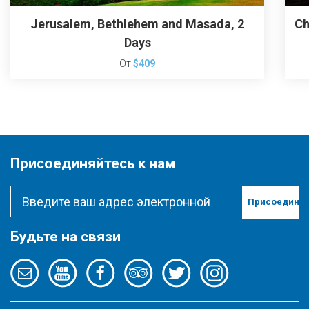
Jerusalem, Bethlehem and Masada, 2
Ch
Days
От
$409
Присоединяйтесь к нам
Присоединит
Будьте на связи