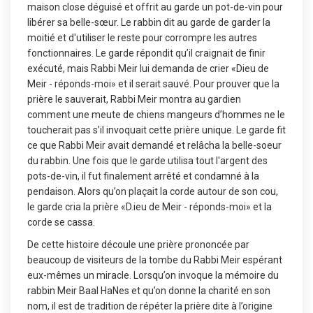
maison close déguisé et offrit au garde un pot-de-vin pour
libérer sa belle-sœur. Le rabbin dit au garde de garder la
moitié et d'utiliser le reste pour corrompre les autres
fonctionnaires. Le garde répondit qu’il craignait de finir
exécuté, mais Rabbi Meir lui demanda de crier «Dieu de
Meir - réponds-moi» et il serait sauvé. Pour prouver que la
prière le sauverait, Rabbi Meir montra au gardien
comment une meute de chiens mangeurs d’hommes ne le
toucherait pas s’il invoquait cette prière unique. Le garde fit
ce que Rabbi Meir avait demandé et relâcha la belle-soeur
du rabbin. Une fois que le garde utilisa tout l'argent des
pots-de-vin, il fut finalement arrêté et condamné à la
pendaison. Alors qu’on plaçait la corde autour de son cou,
le garde cria la prière «D.ieu de Meir - réponds-moi» et la
corde se cassa.
De cette histoire découle une prière prononcée par
beaucoup de visiteurs de la tombe du Rabbi Meir espérant
eux-mêmes un miracle. Lorsqu’on invoque la mémoire du
rabbin Meir Baal HaNes et qu’on donne la charité en son
nom, il est de tradition de répéter la prière dite à l’origine