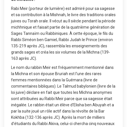
Rabi Meir (porteur de lumière) est admiré pour sa sagesse
et sa contribution à la Mishnah, le livre des traditions orales
juives ou Torah orale. Il vécut au II siècle pendant la période
michhnique et faisait partie de la quatrième génération de
Sages Tannaïm ou Rabbiniques. À cette époque, le fils du
Rabbi Siméon ben Gamiel, Rabbi Judah le Prince (environ
135-219 après JC), rassembla les enseignements des
grands sages et créa les six volumes de la Michna (139-
163 après JC).
Le nom du rabbin Meir est fréquemment mentionné dans
la Michna et son épouse Bruriah est l’une des rares
femmes mentionnées dans la Guémara (livre de
commentaires bibliques). Le Talmud babylonien (livre de la
loi juive) déclare en fait que toutes les Michna anonymes
sont attribuées au Rabbi Meir parce que sa sagesse était
inégalée. Le rabbin était un élève d'Elisha ben Abuyah et a
par la suite joué un rôle actif dans la révolte de la Bar
Kokhba (132-136 après JC). Après la mort de milliers
d’étudiants du Rabbi Akiva, celui-ci chercha cinq nouveaux