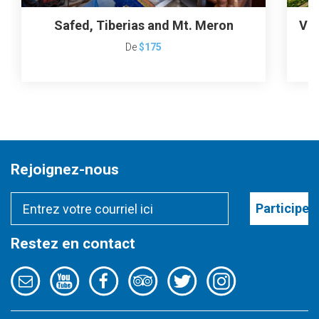
Safed, Tiberias and Mt. Meron
Vis
De
$175
Rejoignez-nous
Participer
Restez en contact