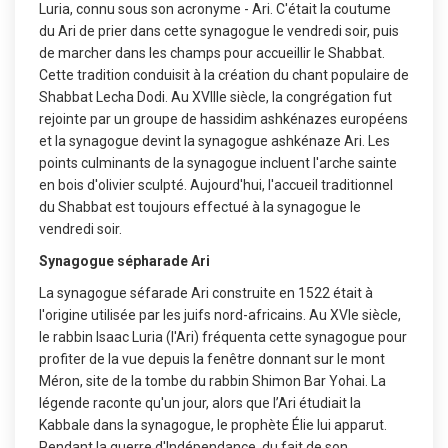
Luria, connu sous son acronyme - Ari. C'était la coutume
du Ari de prier dans cette synagogue le vendredi soir, puis
de marcher dans les champs pour accueillir le Shabbat.
Cette tradition conduisit à la création du chant populaire de
Shabbat Lecha Dodi. Au XVIIIe siècle, la congrégation fut
rejointe par un groupe de hassidim ashkénazes européens
et la synagogue devint la synagogue ashkénaze Ari. Les
points culminants de la synagogue incluent l'arche sainte
en bois d'olivier sculpté. Aujourd'hui, l'accueil traditionnel
du Shabbat est toujours effectué à la synagogue le
vendredi soir.
Synagogue sépharade Ari
La synagogue séfarade Ari construite en 1522 était à
l'origine utilisée par les juifs nord-africains. Au XVIe siècle,
le rabbin Isaac Luria (l'Ari) fréquenta cette synagogue pour
profiter de la vue depuis la fenêtre donnant sur le mont
Méron, site de la tombe du rabbin Shimon Bar Yohai. La
légende raconte qu'un jour, alors que l’Ari étudiait la
Kabbale dans la synagogue, le prophète Élie lui apparut.
Pendant la guerre d'Indépendance, du fait de son