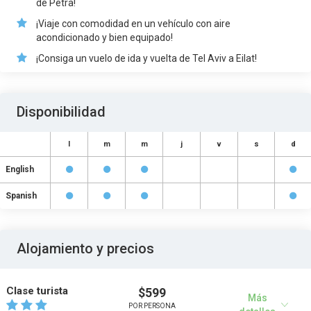
de Petra!
¡Viaje con comodidad en un vehículo con aire
acondicionado y bien equipado!
¡Consiga un vuelo de ida y vuelta de Tel Aviv a Eilat!
Disponibilidad
l
m
m
j
v
s
d
English
Spanish
Alojamiento y precios
Clase turista
$599
Más
POR PERSONA