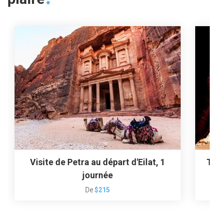
Visite de Petra au départ d'Eilat, 1
To
journée
De
$215