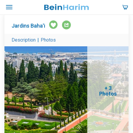
Jardins Baha'i
Description
|
Photos
+ 3
Photos