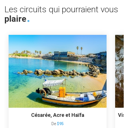
Les circuits qui pourraient vous
plaire
Césarée, Acre et Haïfa
Visi
De
$95