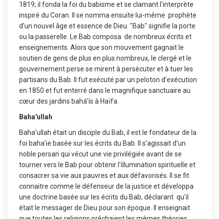
1819; il fonda la foi du babisme et se clamant l'interprète
inspiré du Coran. Il se nomma ensuite lui-même prophète
d’un nouvel âge et essence de Dieu "Bab" signifie la porte
ou la passerelle. Le Bab composa de nombreux écrits et
enseignements. Alors que son mouvement gagnait le
soutien de gens de plus en plus nombreux, le clergé et le
gouvernement perse se mirent à persécuter et à tuer les
partisans du Bab. Il fut exécuté par un peloton d’exécution
en 1850 et fut enterré dans le magnifique sanctuaire au
cœur des jardins bahá'ís à Haïfa.
Baha'ullah
Baha'ullah était un disciple du Bab, il est le fondateur de la
foi baha'ie basée sur les écrits du Bab. Il s’agissait d’un
noble persan qui vécut une vie privilégiée avant de se
tourner vers le Bab pour obtenir l'illumination spirituelle et
consacrer sa vie aux pauvres et aux défavorisés. Il se fit
connaitre comme le défenseur de la justice et développa
une doctrine basée sur les écrits du Bab, déclarant qu'il
était le messager de Dieu pour son époque. Il enseignait
que toutes les religions prêchaient les mêmes théories