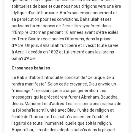
spirituelles de base et que nous nous dirigions vers une ère
idyllique d'unité humaine. Après son emprisonnement et
sa persécution pour ses convictions, Baha'ullah et ses
partisans furent bannis de Perse. Ils voyagèrent dans
l’l’Empire Ottoman pendant 10 années avant d’être exilés
en Terre Sainte régie par les Ottomans, dans la prison
d’Acre. Un jour, Baha'ullah fut libéré et il vécut toute sa vie
à Acre, il décéda en 1892 et fut enterré dans les jardins
baha'i d'Acre.
Croyances baha'ies
Le Bab a d'abord introduit le concept de "Celui que Dieu
rendra manifeste." Selon cette croyance, Dieu envoie un
"messager" messianique à chaque génération. Les
messagers qui le précédèrent furent Abraham, Bouddha,
Jésus, Mahomet et d'autres. Les trois principes majeurs de
la foi baha'ie sont l'unité avec Dieu; l’unité de religion et
l’unité de l'humanité. Les baha'is croient en l'unité et
l'égalité de toute l'humanité, quelle que soit la religion.
Aujourd'hui, il existe des adeptes baha'is dans la plupart