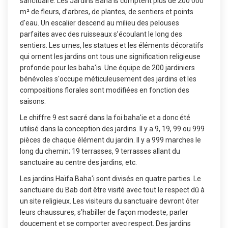
sanctuaire. Les Jardins Bahá'ís comptent plus de 200 000
m² de fleurs, d’arbres, de plantes, de sentiers et points
d'eau. Un escalier descend au milieu des pelouses
parfaites avec des ruisseaux s’écoulant le long des
sentiers. Les urnes, les statues et les éléments décoratifs
qui ornent les jardins ont tous une signification religieuse
profonde pour les baha'is. Une équipe de 200 jardiniers
bénévoles s'occupe méticuleusement des jardins et les
compositions florales sont modifiées en fonction des
saisons.
Le chiffre 9 est sacré dans la foi baha'ie et a donc été
utilisé dans la conception des jardins. Il y a 9, 19, 99 ou 999
pièces de chaque élément du jardin. Il y a 999 marches le
long du chemin; 19 terrasses, 9 terrasses allant du
sanctuaire au centre des jardins, etc.
Les jardins Haïfa Baha'i sont divisés en quatre parties. Le
sanctuaire du Bab doit être visité avec tout le respect dû à
un site religieux. Les visiteurs du sanctuaire devront ôter
leurs chaussures, s’habiller de façon modeste, parler
doucement et se comporter avec respect. Des jardins