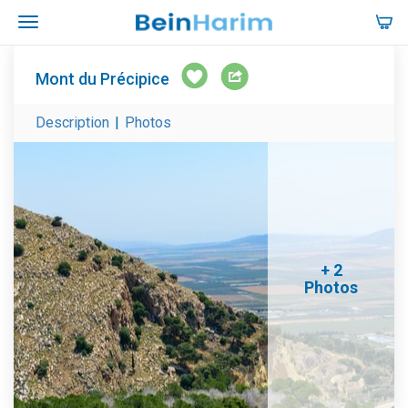
Mont du Précipice
Description
|
Photos
+ 2
Photos