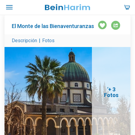
El Monte de las Bienaventuranzas
Descripción
|
Fotos
'+ 3
Fotos