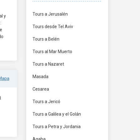
Tours a Jerusalén
al y
:
Tours desde Tel Aviv
de
do
Tours a Belén
Tours al Mar Muerto
Tours a Nazaret
Masada
Mapa
Cesarea
l
Tours a Jericó
Tours a Galilea y el Golán
Tours a Petra y Jordania
Aqaba