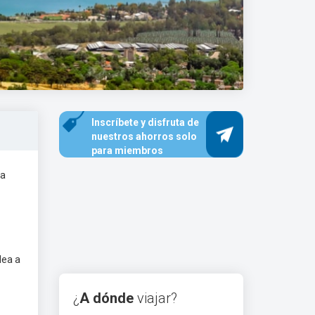
Inscríbete y disfruta de
nuestros ahorros solo
para miembros
na
lea a
¿
A dónde
viajar?