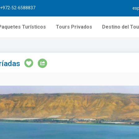
+972-52-6588837
es
Paquetes Turísticos
Tours Privados
Destino del Tou
ríadas