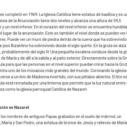
se completó en 1969. La Iglesia Católica tiene estatus de basílica y es u
esia de la Anunciación tiene dos niveles y alcanza una altura de 59,5
r y un nivel inferior. En el corazón del nivel inferior se encuentra hundida
l lugar de la anunciación. Este es también el nivel donde se pueden ver 
ores. Puede ver un muro de piedra detrás de la cueva que ha sobrevivido
de piso Bizantino ha sobrevivido desde el siglo quinto. En la gruta se alza
mna, probablemente del siglo IV. Una pequeña escalera conduce desde la g
María y de allí a la salida y al patio exterior. Directamente sobre la G
la para que las personas en el nivel superior puedan mirar hacia la Gru
cuentra uno de los mosaicos más grandes del mundo. Coronando la iglesia
e a un lirio de Madonna invertido, con sus pétalos abiertos. El lirio e
la está rematada por una linterna que permite que la luz natural entre 
iliza como la iglesia parroquial Católica de Nazaret.
ación en Nazaret
n los nombres de antiguos Papas grabados en el suelo de mármol, un
aría y San Pedro, una estatua de bronce de Jesús y relieves de María,