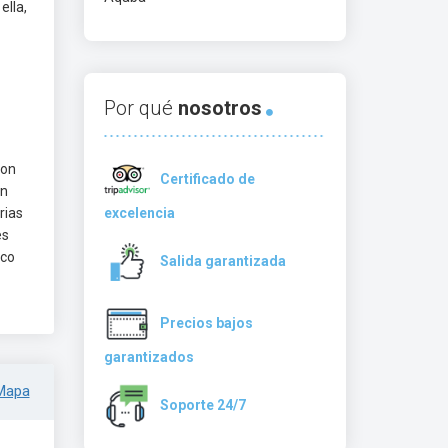
ella,
Por qué
nosotros
ron
Certificado de
en
rias
excelencia
es
ico
Salida garantizada
Precios bajos
garantizados
Mapa
Soporte 24/7