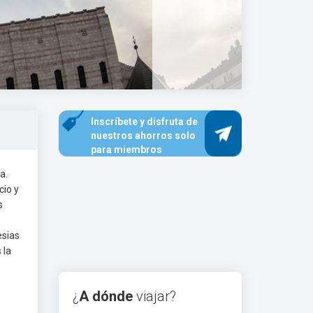
Inscríbete y disfruta de
nuestros ahorros solo
para miembros
a.
cio y
s
esias
 la
¿
A dónde
viajar?