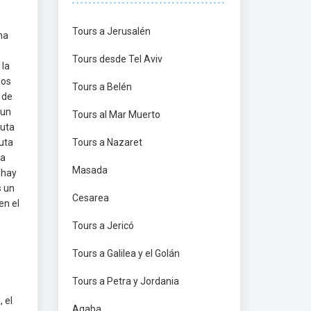
Tours a Jerusalén
na
Tours desde Tel Aviv
 la
los
Tours a Belén
 de
 un
Tours al Mar Muerto
ruta
ruta
Tours a Nazaret
ta
Masada
 hay
s un
Cesarea
en el
Tours a Jericó
Tours a Galilea y el Golán
Tours a Petra y Jordania
 el
Aqaba