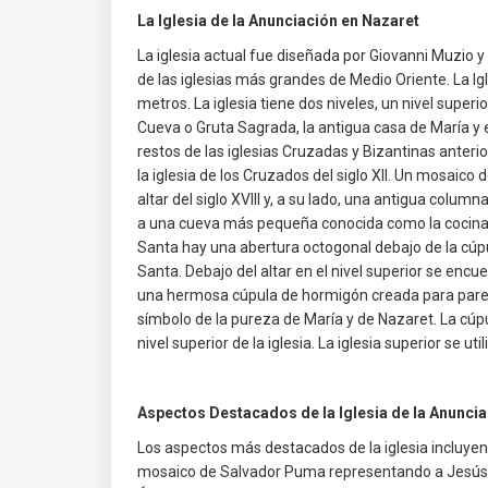
La Iglesia de la Anunciación en Nazaret
La iglesia actual fue diseñada por Giovanni Muzio y 
de las iglesias más grandes de Medio Oriente. La Igl
metros. La iglesia tiene dos niveles, un nivel superio
Cueva o Gruta Sagrada, la antigua casa de María y e
restos de las iglesias Cruzadas y Bizantinas anteri
la iglesia de los Cruzados del siglo XII. Un mosaico 
altar del siglo XVIII y, a su lado, una antigua colu
a una cueva más pequeña conocida como la cocina de 
Santa hay una abertura octogonal debajo de la cúpu
Santa. Debajo del altar en el nivel superior se en
una hermosa cúpula de hormigón creada para parecers
símbolo de la pureza de María y de Nazaret. La cúpu
nivel superior de la iglesia. La iglesia superior se ut
Aspectos Destacados de la Iglesia de la Anunci
Los aspectos más destacados de la iglesia incluye
mosaico de Salvador Puma representando a Jesús, M