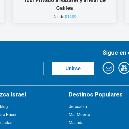
Tour Privado a Nazaret y al Mar de
Galilea
Desde
$1239
Sigue en
Unirse
ca Israel
Destinos Populares
blog
Jerusalén
ara Hacer
Mar Muerto
Guiadas
Masada