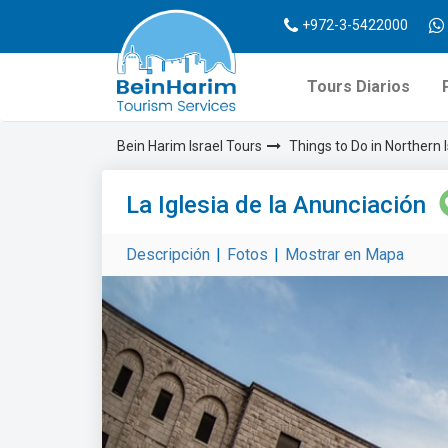
+972-3-5422000
Tours Diarios
Bein Harim Israel Tours
Things to Do in Northern I
La Iglesia de la Anunciación
Descripción
|
Fotos
|
Mostrar en Mapa