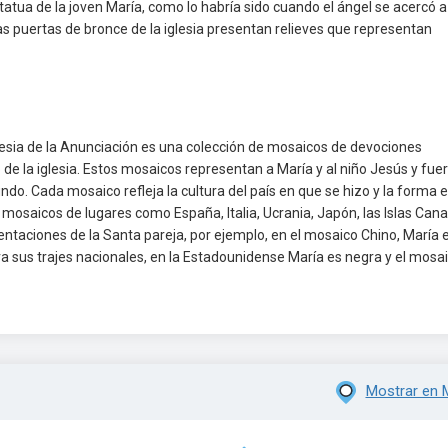
atua de la joven María, como lo habría sido cuando el ángel se acercó a 
 Las puertas de bronce de la iglesia presentan relieves que representan
glesia de la Anunciación es una colección de mosaicos de devociones
de la iglesia. Estos mosaicos representan a María y al niño Jesús y fue
o. Cada mosaico refleja la cultura del país en que se hizo y la forma 
mosaicos de lugares como España, Italia, Ucrania, Japón, las Islas Cana
entaciones de la Santa pareja, por ejemplo, en el mosaico Chino, María 
va sus trajes nacionales, en la Estadounidense María es negra y el mosa
Mostrar en 