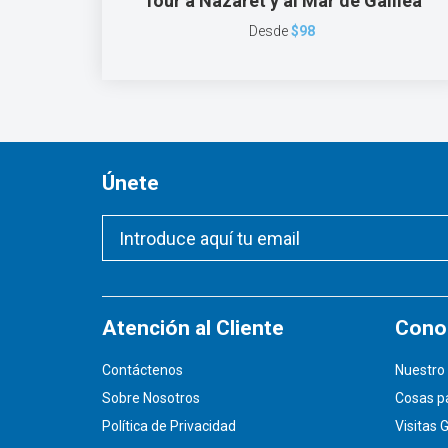
Tour a Nazaret y al Mar de Galilea
Desde
$98
Únete
Atención al Cliente
Conoz
Contáctenos
Nuestro 
Sobre Nosotros
Cosas p
Política de Privacidad
Visitas 