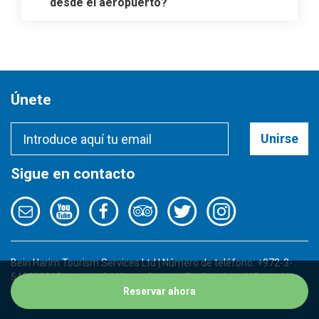
desde el aeropuerto?
Únete
Unirse
Sigue en contacto
Bein Harim Tourism Services Ltd | Número de teléfono: +972-3-
5422000 | Dirección: 34 Kibutz Galuyot, Tel Aviv, Israel | Dirección
de email:
info@beinharimtours.com
Reservar ahora