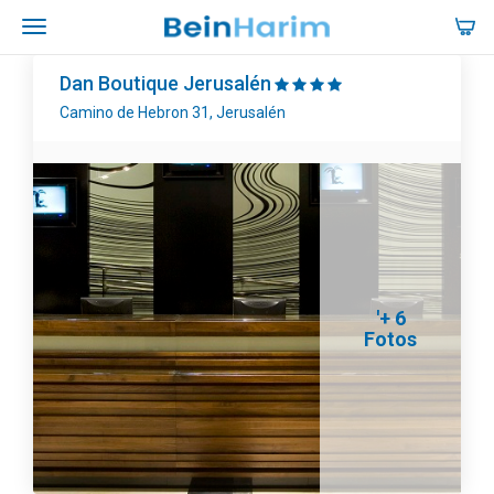
Dan Boutique Jerusalén
Camino de Hebron 31, Jerusalén
'+ 6
Fotos