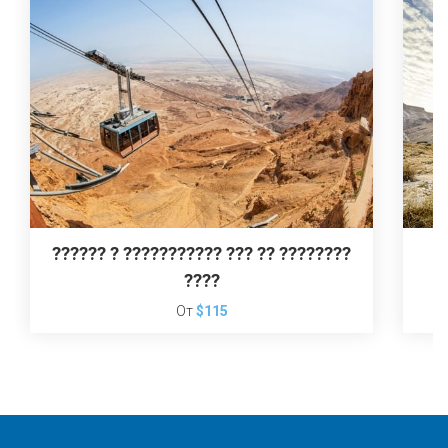
?????? ? ??????????? ??? ?? ????????
????
От
$115