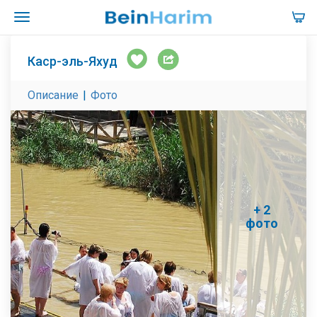
Каср-эль-Яхуд
Описание
|
Фото
+ 2
фото