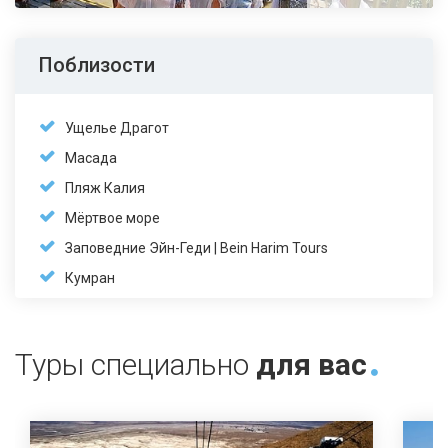
Поблизости
Ущелье Драгот
Масада
Пляж Калия
Мёртвое море
Заповедние Эйн-Геди | Bein Harim Tours
Кумран
Туры специально
для вас