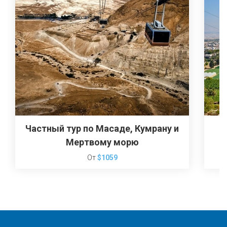
Частный тур по Масаде, Кумрану и
И
Мертвому морю
От
$1059