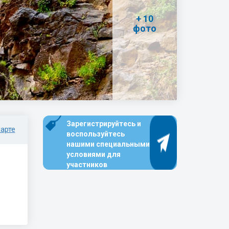
+ 10
фото
Зарегистрируйтесь и
арте
воспользуйтесь
нашими специальными
условиями для
участников