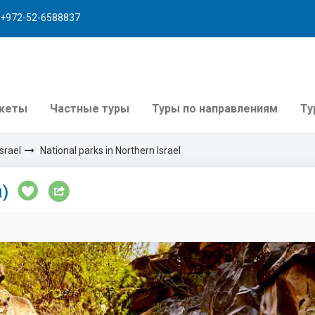
+972-52-6588837
акеты
Частные туры
Туры по направлениям
Ту
srael
National parks in Northern Israel
)