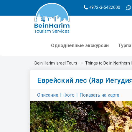
+972-3-5422000
Однодневные экскурсии
Турп
Bein Harim Israel Tours
Things to Do in Northern I
Еврейский лес (Яар Иегудия
Описание
|
Фото
|
Показать на карте