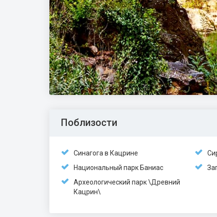
Поблизости
Синагога в Кацрине
Си
Национальный парк Баниас
За
Археологический парк \Древний
Кацрин\