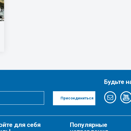
Будьте н
Присоединиться
ойте для себя
Популярные