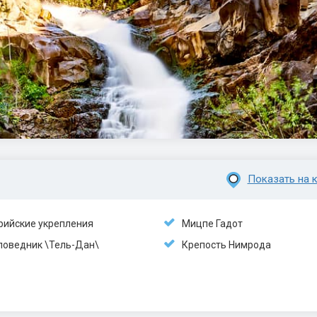
Показать на к
рийские укрепления
Мицпе Гадот
поведник \Тель-Дан\
Крепость Нимрода