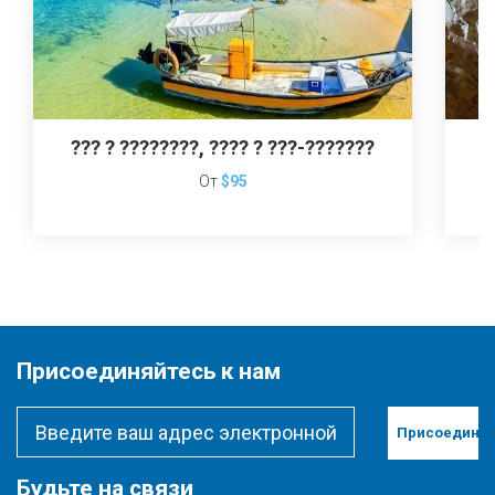
??? ? ????????, ???? ? ???-???????
От
$95
Присоединяйтесь к нам
Присоединит
Будьте на связи